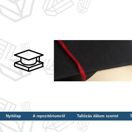
Nyitólap
A repozitóriumról
Tallózás dátum szerint
T
Tallózás szerző szerint
Tallózás nyelv szerint
Tallózás ké