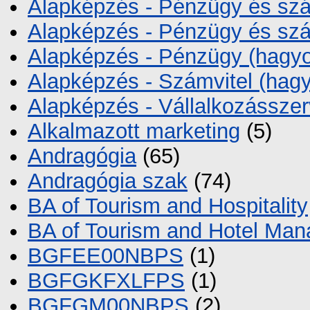
Alapképzés - Pénzügy és szám
Alapképzés - Pénzügy és szám
Alapképzés - Pénzügy (hagy
Alapképzés - Számvitel (ha
Alapképzés - Vállalkozássze
Alkalmazott marketing
(5)
Andragógia
(65)
Andragógia szak
(74)
BA of Tourism and Hospitality
BA of Tourism and Hotel Ma
BGFEE00NBPS
(1)
BGFGKFXLFPS
(1)
BGFGM00NBPS
(2)