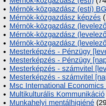
Mérnök-közgazdász (esti)
(74
Mérnök-közgazdász (esti)
Mérnök-közgazdász képzés
(
Mérnök-közgazdász (levelező
Mérnök-közgazdász (levelez
Mérnök-közgazdász (level
Mesterképzés - Pénzügy [lev
Mesterképzés - Pénzügy [nap
Mesterképzés - számvitel [le
Mesterképzés - számvitel [na
Msc International Economics
Multikulturális Kommunikáció
Munkahelyi mentálhigiéné
(29