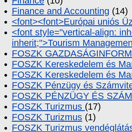
Finance
(10)
Finance and Accounting
(14)
<font><font>Európai uniós Üz
<font style="vertical-align: inh
inherit;">Tourism Managemen
FOSZK GAZDASÁGINFORM
FOSZK Kereskedelem és Mar
FOSZK Kereskedelem és Ma
FOSZK Pénzügy és Számvite
FOSZK PÉNZÜGY ÉS SZÁM
FOSZK Turizmus
(17)
FOSZK Turizmus
(1)
FOSZK Turizmus vendéglátá