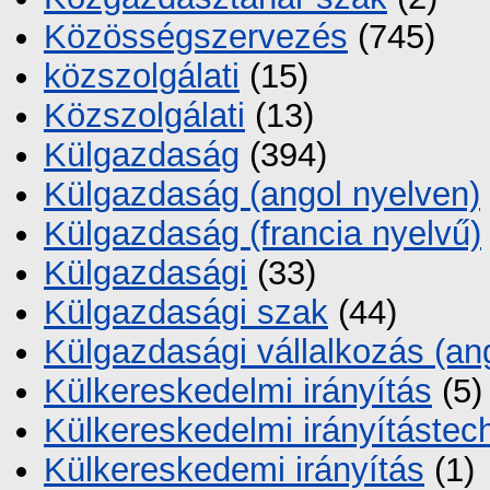
Közösségszervezés
(745)
közszolgálati
(15)
Közszolgálati
(13)
Külgazdaság
(394)
Külgazdaság (angol nyelven)
Külgazdaság (francia nyelvű)
Külgazdasági
(33)
Külgazdasági szak
(44)
Külgazdasági vállalkozás (an
Külkereskedelmi irányítás
(5)
Külkereskedelmi irányítástec
Külkereskedemi irányítás
(1)