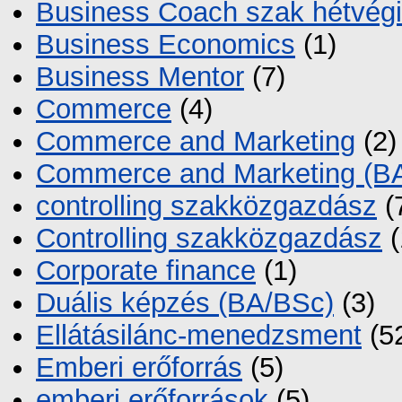
Business Coach szak hétvégi
Business Economics
(1)
Business Mentor
(7)
Commerce
(4)
Commerce and Marketing
(2)
Commerce and Marketing (B
controlling szakközgazdász
(
Controlling szakközgazdász
(
Corporate finance
(1)
Duális képzés (BA/BSc)
(3)
Ellátásilánc-menedzsment
(5
Emberi erőforrás
(5)
emberi erőforrások
(5)