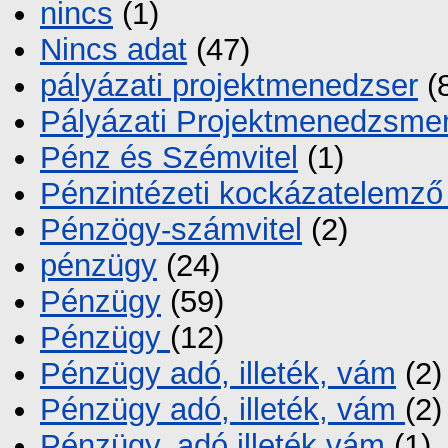
nincs
(1)
Nincs adat
(47)
pályázati projektmenedzser
(
Pályázati Projektmenedzsme
Pénz és Szémvitel
(1)
Pénzintézeti kockázatelemz
Pénzögy-számvitel
(2)
pénzügy
(24)
Pénzügy
(59)
Pénzügy
(12)
Pénzügy adó, illeték, vám
(2)
Pénzügy adó, illeték, vám
(2)
Pénzügy, adó illeték vám
(1)