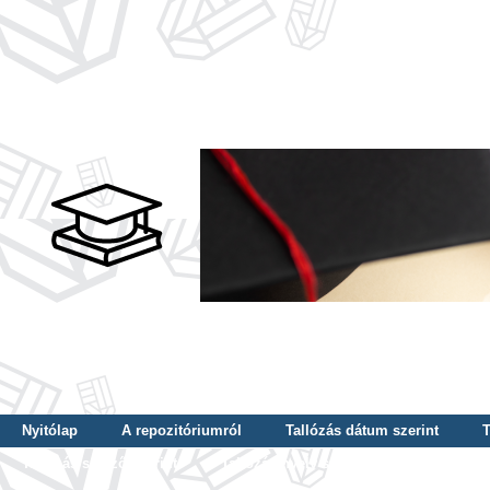
Nyitólap
A repozitóriumról
Tallózás dátum szerint
T
Tallózás szerző szerint
Tallózás nyelv szerint
Tallózás ké