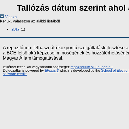
Tallózás dátum szerint aho
Vissza
Kérjük, válasszon az alábbi listából!
2017
(1)
A repozitórium felhasználó-központú szolgáltatásfejlesztés
a BGE felsőfokú képzései minőségének és hozzáférhetőségének
Magyar Állam támogatásával.
Itt kérhet technikai vagy tartalmi segítséget:
repozitorium AT uni-bge.hu
Dolgozattár is powered by
EPrints 3
which is developed by the
School of Electr
software credits
.