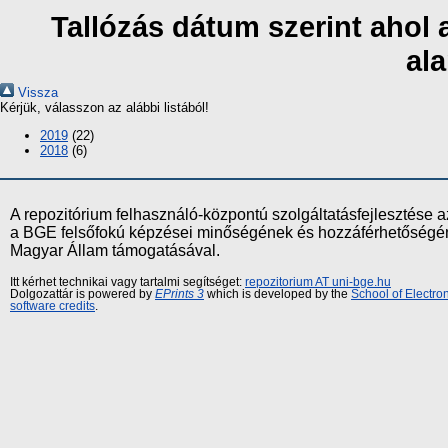
Tallózás dátum szerint ahol
al
Vissza
Kérjük, válasszon az alábbi listából!
2019
(22)
2018
(6)
A repozitórium felhasználó-központú szolgáltatásfejlesztés
a BGE felsőfokú képzései minőségének és hozzáférhetőségének
Magyar Állam támogatásával.
Itt kérhet technikai vagy tartalmi segítséget:
repozitorium AT uni-bge.hu
Dolgozattár is powered by
EPrints 3
which is developed by the
School of Electr
software credits
.