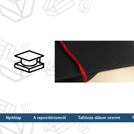
Nyitólap
A repozitóriumról
Tallózás dátum szerint
T
Tallózás szerző szerint
Tallózás nyelv szerint
Tallózás ké