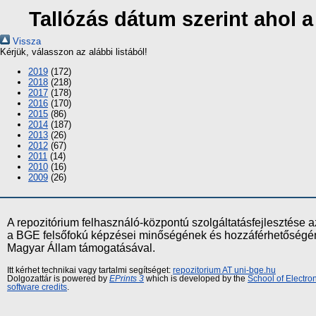
Tallózás dátum szerint ahol 
Vissza
Kérjük, válasszon az alábbi listából!
2019
(172)
2018
(218)
2017
(178)
2016
(170)
2015
(86)
2014
(187)
2013
(26)
2012
(67)
2011
(14)
2010
(16)
2009
(26)
A repozitórium felhasználó-központú szolgáltatásfejlesztés
a BGE felsőfokú képzései minőségének és hozzáférhetőségének
Magyar Állam támogatásával.
Itt kérhet technikai vagy tartalmi segítséget:
repozitorium AT uni-bge.hu
Dolgozattár is powered by
EPrints 3
which is developed by the
School of Electr
software credits
.