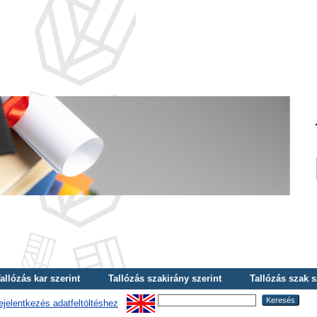
allózás kar szerint
Tallózás szakirány szerint
Tallózás szak s
ejelentkezés adatfeltöltéshez