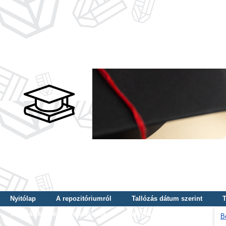
Nyitólap
A repozitóriumról
Tallózás dátum szerint
T
Tallózás képzés szintje szerint
Tallózás kulcsszó szerint
B