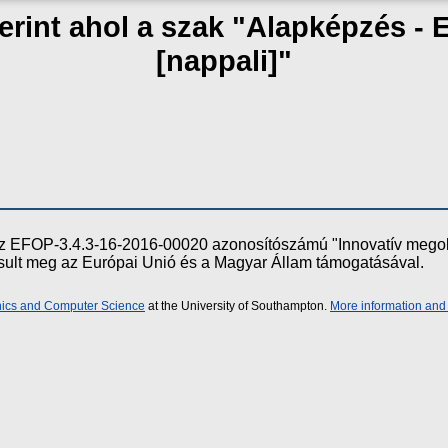
erint ahol a szak "Alapképzés - 
[nappali]"
e az EFOP-3.4.3-16-2016-00020 azonosítószámú "Innovatív meg
ósult meg az Európai Unió és a Magyar Állam támogatásával.
onics and Computer Science
at the University of Southampton.
More information and 