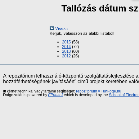
Tallózás dátum sz
Vissza
Kérjük, válasszon az alábbi listából!
2015
(58)
2014
(72)
2013
(60)
2012
(26)
A repozitórium felhasználó-központú szolgáltatásfejlesztés
hozzáférhetőségének javításáért" című projekt keretében val
Itt kérhet technikai vagy tartalmi segítséget:
repozitorium AT uni-bge.hu
Dolgozattár is powered by
EPrints 3
which is developed by the
School of Electr