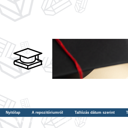
Nyitólap
A repozitóriumról
Tallózás dátum szerint
T
Tallózás szerző szerint
Tallózás nyelv szerint
Tallózás ké