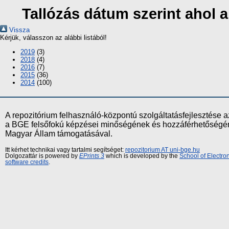
Tallózás dátum szerint ahol 
Vissza
Kérjük, válasszon az alábbi listából!
2019
(3)
2018
(4)
2016
(7)
2015
(36)
2014
(100)
A repozitórium felhasználó-központú szolgáltatásfejlesztés
a BGE felsőfokú képzései minőségének és hozzáférhetőségének
Magyar Állam támogatásával.
Itt kérhet technikai vagy tartalmi segítséget:
repozitorium AT uni-bge.hu
Dolgozattár is powered by
EPrints 3
which is developed by the
School of Electr
software credits
.