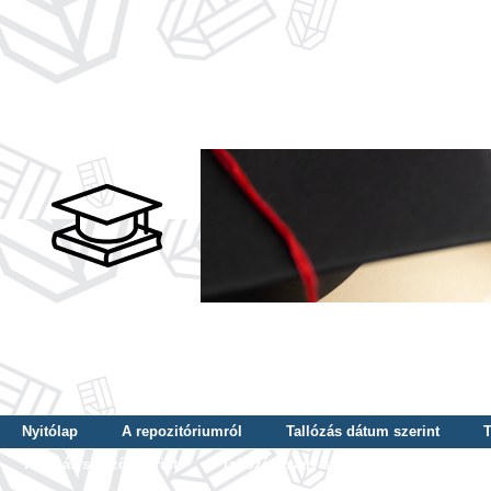
Nyitólap
A repozitóriumról
Tallózás dátum szerint
T
Tallózás szerző szerint
Tallózás nyelv szerint
Tallózás ké