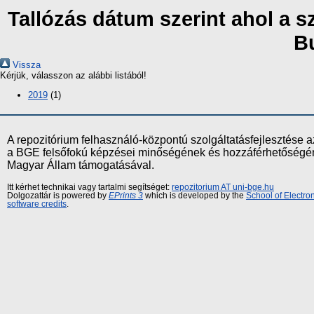
Tallózás dátum szerint ahol a 
B
Vissza
Kérjük, válasszon az alábbi listából!
2019
(1)
A repozitórium felhasználó-központú szolgáltatásfejlesztés
a BGE felsőfokú képzései minőségének és hozzáférhetőségének
Magyar Állam támogatásával.
Itt kérhet technikai vagy tartalmi segítséget:
repozitorium AT uni-bge.hu
Dolgozattár is powered by
EPrints 3
which is developed by the
School of Electr
software credits
.