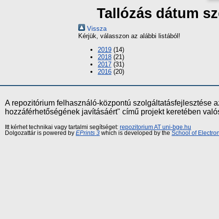
Tallózás dátum sz
Vissza
Kérjük, válasszon az alábbi listából!
2019
(14)
2018
(21)
2017
(31)
2016
(20)
A repozitórium felhasználó-központú szolgáltatásfejlesztés
hozzáférhetőségének javításáért" című projekt keretében val
Itt kérhet technikai vagy tartalmi segítséget:
repozitorium AT uni-bge.hu
Dolgozattár is powered by
EPrints 3
which is developed by the
School of Electr