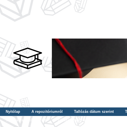
Nyitólap
A repozitóriumról
Tallózás dátum szerint
T
Tallózás szerző szerint
Tallózás nyelv szerint
Tallózás ké