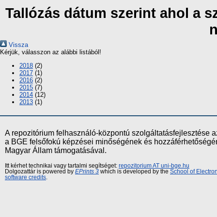
Tallózás dátum szerint ahol a 
n
Vissza
Kérjük, válasszon az alábbi listából!
2018
(2)
2017
(1)
2016
(2)
2015
(7)
2014
(12)
2013
(1)
A repozitórium felhasználó-központú szolgáltatásfejlesztés
a BGE felsőfokú képzései minőségének és hozzáférhetőségének
Magyar Állam támogatásával.
Itt kérhet technikai vagy tartalmi segítséget:
repozitorium AT uni-bge.hu
Dolgozattár is powered by
EPrints 3
which is developed by the
School of Electr
software credits
.