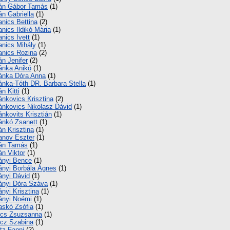
án Gábor Tamás
(1)
án Gabriella
(1)
anics Bettina
(2)
anics Ildikó Mária
(1)
anics Ivett
(1)
anics Mihály
(1)
anics Rozina
(2)
án Jenifer
(2)
ánka Anikó
(1)
ánka Dóra Anna
(1)
ánka-Tóth DR. Barbara Stella
(1)
án Kitti
(1)
ánkovics Krisztina
(2)
ánkovics Nikolasz Dávid
(1)
ánkovits Krisztián
(1)
ánkó Zsanett
(1)
án Krisztina
(1)
anov Eszter
(1)
án Tamás
(1)
án Viktor
(1)
ányi Bence
(1)
ányi Borbála Ágnes
(1)
ányi Dávid
(1)
ányi Dóra Száva
(1)
ányi Krisztina
(1)
ányi Noémi
(1)
askó Zsófia
(1)
ics Zsuzsanna
(1)
icz Szabina
(1)
itz Fanni
(2)