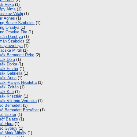
ók Réka
(1)
ápy Alma
(1)
briszov Vitalij
(1)
er Ágnes
(1)
ing Bence Szabolcs
(1)
ing Orsolya
(1)
ing Orsolya Zita
(1)
mán Dorottya
(1)
mán Szabolcs
(2)
maylova Liya
(1)
racska Mirtill
(1)
sák Bernadett Réka
(2)
sák Dóra
(1)
sák Dorka
(1)
sák Eszter
(1)
sák Gabriella
(1)
sáki Anna
(1)
sáki-Panyik Nikoletta
(1)
sáki Zoltán
(1)
sák Kitti
(1)
sák Krisztián
(1)
sák Viktória Veronika
(1)
só Bernadett
(3)
só Bernadett Erzsébet
(1)
só Eszter
(1)
sóf Balázs
(1)
só Flóra
(1)
só György
(1)
só Márk Mihály
(1)