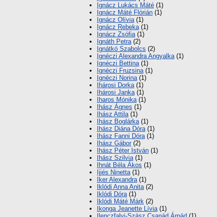
Ignácz Lukács Máté
(1)
Ignácz Máté Flórián
(1)
Ignácz Olívia
(1)
Ignácz Rebeka
(1)
Ignácz Zsófia
(1)
Ignáth Petra
(2)
Ignátkó Szabolcs
(2)
Ignéczi Alexandra Angyalka
(1)
Ignéczi Bettina
(1)
Ignéczi Fruzsina
(1)
Ignéczi Norina
(1)
Ihárosi Dorka
(1)
Ihárosi Janka
(1)
Iharos Mónika
(1)
Ihász Ágnes
(1)
Ihász Attila
(1)
Ihász Boglárka
(1)
Ihász Diána Dóra
(1)
Ihász Fanni Dóra
(1)
Ihász Gábor
(2)
Ihász Péter István
(1)
Ihász Szilvia
(1)
Ihnát Béla Ákos
(1)
Ijjés Ninetta
(1)
Iker Alexandra
(1)
Iklódi Anna Anita
(2)
Iklódi Dóra
(1)
Iklódi Máté Márk
(2)
Ikonga Jeanette Lívia
(1)
Ilenczfalvi-Szász Csanád Árpád
(1)