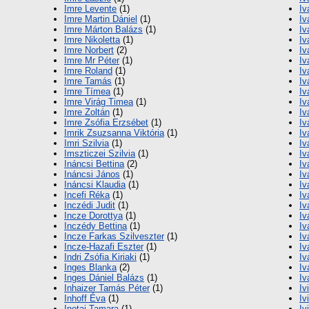
Imre Levente
(1)
Iv
Imre Martin Dániel
(1)
Iv
Imre Márton Balázs
(1)
Iv
Imre Nikoletta
(1)
Iv
Imre Norbert
(2)
Iv
Imre Mr Péter
(1)
Iv
Imre Roland
(1)
Iv
Imre Tamás
(1)
Iv
Imre Tímea
(1)
Iv
Imre Virág Timea
(1)
Iv
Imre Zoltán
(1)
Iv
Imre Zsófia Erzsébet
(1)
Iv
Imrik Zsuzsanna Viktória
(1)
Iv
Imri Szilvia
(1)
Iv
Imszticzei Szilvia
(1)
Iv
Ináncsi Bettina
(2)
Iv
Ináncsi János
(1)
Iv
Ináncsi Klaudia
(1)
Iv
Incefi Réka
(1)
Iv
Inczédi Judit
(1)
Iv
Incze Dorottya
(1)
Iv
Inczédy Bettina
(1)
Iv
Incze Farkas Szilveszter
(1)
Iv
Incze-Hazafi Eszter
(1)
Iv
Indri Zsófia Kiriaki
(1)
Iv
Inges Blanka
(2)
Iv
Inges Dániel Balázs
(1)
Iv
Inhaizer Tamás Péter
(1)
Iv
Inhoff Éva
(1)
Iv
Inotai Tamara
(1)
Iv