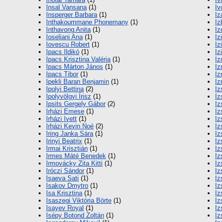
Insal Vansana
(1)
Iv
Insperger Barbara
(1)
Iz
Inthakoummane Phonemany
(1)
Iz
Inthavong Anita
(1)
Iz
Ioseliani Ana
(1)
Iz
Iovescu Robert
(1)
Iz
Ipacs Ildikó
(1)
Iz
Ipacs Krisztina Valéria
(1)
Iz
Ipacs Márton János
(1)
Iz
Ipacs Tibor
(1)
Iz
Ipekli Baran Benjamin
(1)
Iz
Ipolyi Bettina
(2)
Iz
Ipolyvölgyi Írisz
(1)
Iz
Ipsits Gergely Gábor
(2)
Iz
Irházi Emese
(1)
Iz
Irházi Ivett
(1)
Iz
Irházi Kevin Noé
(2)
Iz
Iring Janka Sára
(1)
Iz
Irinyi Beatrix
(1)
Iz
Irmai Krisztián
(1)
Iz
Irmes Máté Benedek
(1)
Iz
Irmovácky Zita Kitti
(1)
Iz
Iróczi Sándor
(1)
Iz
Isaeva Sati
(1)
Iz
Isakov Dmytro
(1)
Iz
Isa Krisztina
(1)
Iz
Isaszegi Viktória Börte
(1)
Iz
Isayev Royal
(1)
Iz
Isépy Botond Zoltán
(1)
Iz