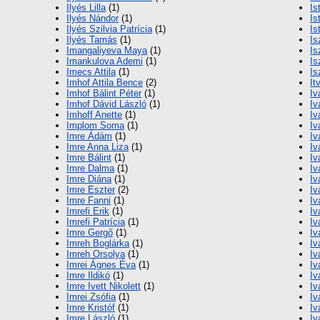
Ilyés Lilla
(1)
Is
Ilyés Nándor
(1)
Is
Ilyés Szilvia Patrícia
(1)
Is
Ilyés Tamás
(1)
Is
Imangaliyeva Maya
(1)
Is
Imankulova Ademi
(1)
Is
Imecs Attila
(1)
Is
Imhof Attila Bence
(2)
It
Imhof Bálint Péter
(1)
Iv
Imhof Dávid László
(1)
Iv
Imhoff Anette
(1)
Iv
Implom Soma
(1)
Iv
Imre Ádám
(1)
Iv
Imre Anna Liza
(1)
Iv
Imre Bálint
(1)
Iv
Imre Dalma
(1)
Iv
Imre Diána
(1)
Iv
Imre Eszter
(2)
Iv
Imre Fanni
(1)
Iv
Imrefi Erik
(1)
Iv
Imrefi Patrícia
(1)
Iv
Imre Gergő
(1)
Iv
Imreh Boglárka
(1)
Iv
Imreh Orsolya
(1)
Iv
Imrei Ágnes Éva
(1)
Iv
Imre Ildikó
(1)
Iv
Imre Ivett Nikolett
(1)
Iv
Imrei Zsófia
(1)
Iv
Imre Kristóf
(1)
Iv
Imre László
(1)
Iv