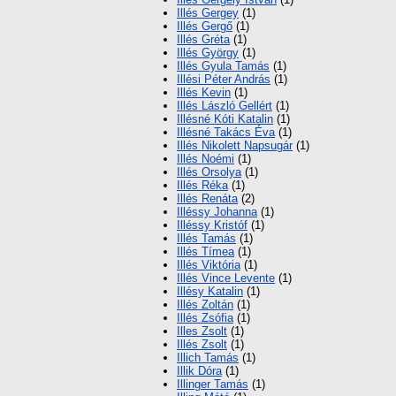
Illés Gergey
(1)
Illés Gergő
(1)
Illés Gréta
(1)
Illés György
(1)
Illés Gyula Tamás
(1)
Illési Péter András
(1)
Illés Kevin
(1)
Illés László Gellért
(1)
Illésné Kóti Katalin
(1)
Illésné Takács Éva
(1)
Illés Nikolett Napsugár
(1)
Illés Noémi
(1)
Illés Orsolya
(1)
Illés Réka
(1)
Illés Renáta
(2)
Illéssy Johanna
(1)
Illéssy Kristóf
(1)
Illés Tamás
(1)
Illés Tímea
(1)
Illés Viktória
(1)
Illés Vince Levente
(1)
Illésy Katalin
(1)
Illés Zoltán
(1)
Illés Zsófia
(1)
Illes Zsolt
(1)
Illés Zsolt
(1)
Illich Tamás
(1)
Illik Dóra
(1)
Illinger Tamás
(1)