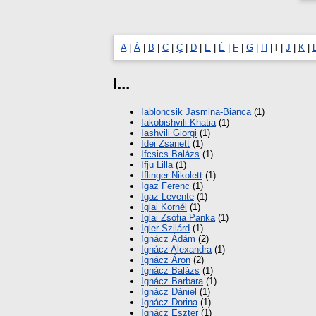
A
|
Á
|
B
|
C
|
Ç
|
D
|
E
|
É
|
F
|
G
|
H
|
I
|
J
|
K
|
I...
Iabloncsik Jasmina-Bianca
(1)
Iakobishvili Khatia
(1)
Iashvili Giorgi
(1)
Idei Zsanett
(1)
Ifcsics Balázs
(1)
Ifju Lilla
(1)
Iflinger Nikolett
(1)
Igaz Ferenc
(1)
Igaz Levente
(1)
Iglai Kornél
(1)
Iglai Zsófia Panka
(1)
Igler Szilárd
(1)
Ignácz Ádám
(2)
Ignácz Alexandra
(1)
Ignácz Áron
(2)
Ignácz Balázs
(1)
Ignácz Barbara
(1)
Ignácz Dániel
(1)
Ignácz Dorina
(1)
Ignácz Eszter
(1)