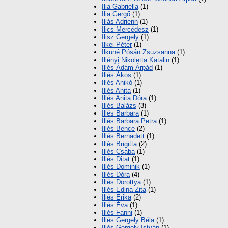
Ilia Gabriella
(1)
Ilia Gergő
(1)
Iliás Adrienn
(1)
Ilics Mercédesz
(1)
Ilisz Gergely
(1)
Ilkei Péter
(1)
Ilkuné Pósán Zsuzsanna
(1)
Illényi Nikoletta Katalin
(1)
Illés Ádám Árpád
(1)
Illés Ákos
(1)
Illés Anikó
(1)
Illés Anita
(1)
Illés Anita Dóra
(1)
Illés Balázs
(3)
Illés Barbara
(1)
Illés Barbara Petra
(1)
Illés Bence
(2)
Illés Bernadett
(1)
Illés Brigitta
(2)
Illés Csaba
(1)
Illés Ditat
(1)
Illés Dominik
(1)
Illés Dóra
(4)
Illés Dorottya
(1)
Illés Edina Zita
(1)
Illés Erika
(2)
Illés Éva
(1)
Illés Fanni
(1)
Illés Gergely Béla
(1)
Illés Gergely István
(1)