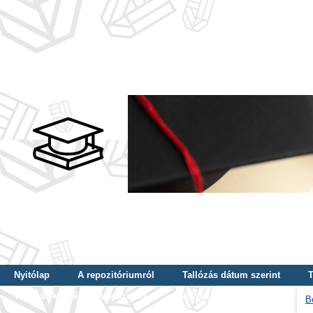
Nyitólap
A repozitóriumról
Tallózás dátum szerint
T
Tallózás képzés szintje szerint
Tallózás kulcsszó szerint
B