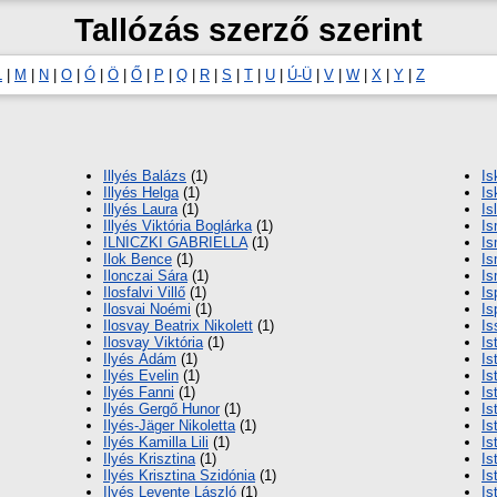
Tallózás szerző szerint
L
|
M
|
N
|
O
|
Ó
|
Ö
|
Ő
|
P
|
Q
|
R
|
S
|
T
|
U
|
Ú-Ü
|
V
|
W
|
X
|
Y
|
Z
Illyés Balázs
(1)
Is
Illyés Helga
(1)
Is
Illyés Laura
(1)
Is
Illyés Viktória Boglárka
(1)
Is
ILNICZKI GABRIELLA
(1)
Is
Ilok Bence
(1)
Is
Ilonczai Sára
(1)
Is
Ilosfalvi Villő
(1)
Is
Ilosvai Noémi
(1)
Is
Ilosvay Beatrix Nikolett
(1)
Is
Ilosvay Viktória
(1)
Is
Ilyés Ádám
(1)
Is
Ilyés Evelin
(1)
Is
Ilyés Fanni
(1)
Is
Ilyés Gergő Hunor
(1)
Is
Ilyés-Jäger Nikoletta
(1)
Is
Ilyés Kamilla Lili
(1)
Is
Ilyés Krisztina
(1)
Is
Ilyés Krisztina Szidónia
(1)
Is
Ilyés Levente László
(1)
Is