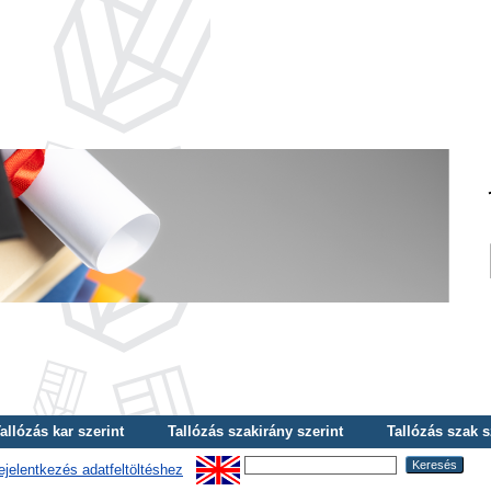
allózás kar szerint
Tallózás szakirány szerint
Tallózás szak s
ejelentkezés adatfeltöltéshez