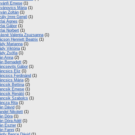
tvánfi Emese
(1)
tvánovics Mária
(1)
tván Zoltán
(1)
zály Imre Gergő
(1)
zlai Ágnes
(1)
zlai Gábor
(1)
zlai Norbert
(1)
vásné Valenta Zsuzsanna
(1)
ácson Henriett Beatrix
(1)
ády Marianna
(1)
ády Viktória
(1)
ády Zsófia
(1)
án Anna
(2)
án Bernadett
(2)
áncsevits Gábor
(1)
áncsics Eliz
(1)
áncsics Ferdinánd
(1)
áncsics Mária
(2)
áncsik Bettina
(2)
ancsik Emese
(1)
áncsik Renátó
(1)
ancsik Szabolcs
(1)
áncza Rita
(1)
án Dávid
(1)
andel Nikolett
(1)
án Dóra
(1)
án Dóra Adél
(1)
án Eszter
(1)
án Fanni
(1)
ánfy Bence Dávid
(1)