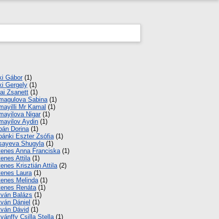
ki Gábor
(1)
ki Gergely
(1)
lai Zsanett
(1)
magulova Sabina
(1)
mayilli Mr Kamal
(1)
mayilova Nigar
(1)
mayilov Aydin
(1)
pán Dorina
(1)
pánki Eszter Zsófia
(1)
sayeva Shugyla
(1)
tenes Anna Franciska
(1)
tenes Attila
(1)
tenes Krisztián Attila
(2)
tenes Laura
(1)
tenes Melinda
(1)
tenes Renáta
(1)
tván Balázs
(1)
tván Dániel
(1)
tván Dávid
(1)
tvánffy Csilla Stella
(1)