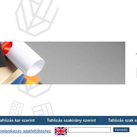
allózás kar szerint
Tallózás szakirány szerint
Tallózás szak s
ejelentkezés adatfeltöltéshez