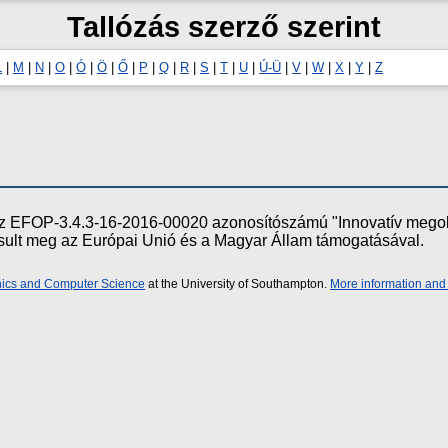
Tallózás szerző szerint
L
|
M
|
N
|
O
|
Ó
|
Ö
|
Ő
|
P
|
Q
|
R
|
S
|
T
|
U
|
Ú-Ü
|
V
|
W
|
X
|
Y
|
Z
e az EFOP-3.4.3-16-2016-00020 azonosítószámú "Innovatív meg
ósult meg az Európai Unió és a Magyar Állam támogatásával.
onics and Computer Science
at the University of Southampton.
More information and 