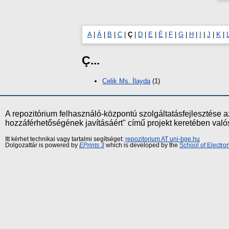
A
|
Á
|
B
|
C
|
Ç
|
D
|
E
|
É
|
F
|
G
|
H
|
I
|
J
|
K
|
Ç...
Çelik Ms. İlayda
(1)
A repozitórium felhasználó-központú szolgáltatásfejlesztés
hozzáférhetőségének javításáért" című projekt keretében val
Itt kérhet technikai vagy tartalmi segítséget:
repozitorium AT uni-bge.hu
Dolgozattár is powered by
EPrints 3
which is developed by the
School of Electr