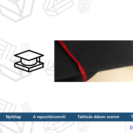
Nyitólap
A repozitóriumról
Tallózás dátum szerint
T
Tallózás képzés szintje szerint
Tallózás kulcsszó szerint
B