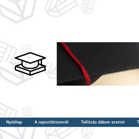
Nyitólap
A repozitóriumról
Tallózás dátum szerint
T
Tallózás szerző szerint
Tallózás nyelv szerint
Tallózás ké