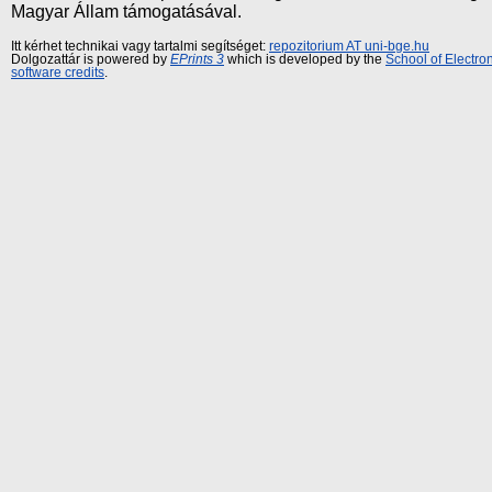
Magyar Állam támogatásával.
Itt kérhet technikai vagy tartalmi segítséget:
repozitorium AT uni-bge.hu
Dolgozattár is powered by
EPrints 3
which is developed by the
School of Electr
software credits
.