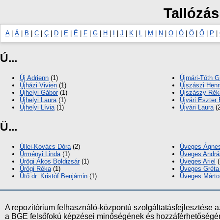
Tallózás
A
|
Á
|
B
|
C
|
Ç
|
D
|
E
|
É
|
F
|
G
|
H
|
I
|
J
|
K
|
L
|
M
|
N
|
O
|
Ó
|
Ö
|
Ő
|
P
|
Ú...
Új Adrienn
(1)
Újmári-Tóth G
Újházi Vivien
(1)
Újszászi Henri
Újhelyi Gábor
(1)
Újszászy Rék
Újhelyi Laura
(1)
Újvári Eszter
Újhelyi Lívia
(1)
Újvári Laura
(2
Ü...
Üllei-Kovács Dóra
(2)
Üveges Ágnes
Ürményi Linda
(1)
Üveges Andrá
Ürögi Ákos Boldizsár
(1)
Üveges Ariel
(
Ürögi Réka
(1)
Üveges Gréta
Ütő dr. Kristóf Benjámin
(1)
Üveges Márto
A repozitórium felhasználó-központú szolgáltatásfejlesztés
a BGE felsőfokú képzései minőségének és hozzáférhetőségének