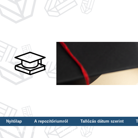
Nyitólap
A repozitóriumról
Tallózás dátum szerint
T
Tallózás szerző szerint
Tallózás nyelv szerint
Tallózás ké