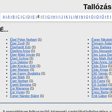
Tallózás
A
|
Á
|
B
|
C
|
Ç
|
D
|
E
|
É
|
F
|
G
|
H
|
I
|
J
|
K
|
L
|
M
|
N
|
O
|
Ó
|
Ö
|
Ő
|
P
|
É...
Ébel Péter Norbert
(1)
Égner Nikolett
Ébel Zsolt
(1)
Éhmann Ádá
Éberhardt Kitti
(1)
Ékes Barbara
Éberling Anna
(1)
Éles Alexandr
Éber Máté István
(1)
Éles Luca Dan
Ébert Szilvia
(1)
Éles Márk Ro
Écsi Debóra
(1)
Éliás Anna Júl
Éder-Kovács Kitti
(1)
Éliás Eliza
(1)
Éder Mariann
(1)
Éliás Kinga
(1
Égei Fanny Boglárka
(1)
Éllő Tamás
(1
Éger Márk
(1)
Élő Adél
(1)
Éger Norbert
(1)
Élő Fanni
(1)
Égető Benigna
(1)
Élő Szilárd
(1)
Égi Marianna
(1)
Éltes Annamá
Égi Vivien
(1)
Énisz Berta
(1
Égner Nándor Bálint
(1)
Érdi Gábor
(1)
A repozitórium felhasználó-központú szolgáltatásfejlesztés