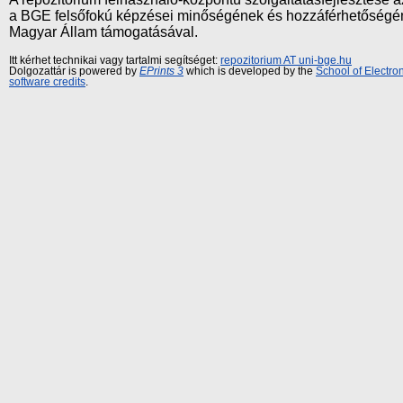
a BGE felsőfokú képzései minőségének és hozzáférhetőségének
Magyar Állam támogatásával.
Itt kérhet technikai vagy tartalmi segítséget:
repozitorium AT uni-bge.hu
Dolgozattár is powered by
EPrints 3
which is developed by the
School of Electr
software credits
.