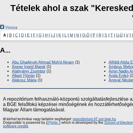
Tételek ahol a szak "Kereske
Vissza
A
|
B
|
C
|
D
|
E
|
F
|
G
|
H
|
I-J
|
K
|
L
|
M
|
N
|
O-Ö
|
P
|
R
|
S
|
T
|
U-Ü
|
V
|
A...
Abu Gharbiyeh Ahmad Moh'd Akram
(1)
Alföldi Attila E
Aigner Ingrid Margit
(1)
Ambrus Melin
Alattyányi Zsombor
(1)
Amin Nadin A
Albert Flórián
(1)
Anda Enikő
(1
Alekosz Mária
(1)
Angyal Nikolet
A repozitórium felhasználó-központú szolgáltatásfejlesztés
a BGE felsőfokú képzései minőségének és hozzáférhetőségének
Magyar Állam támogatásával.
Itt kérhet technikai vagy tartalmi segítséget:
repozitorium AT uni-bge.hu
Dolgozattár is powered by
EPrints 3
which is developed by the
School of Electr
software credits
.