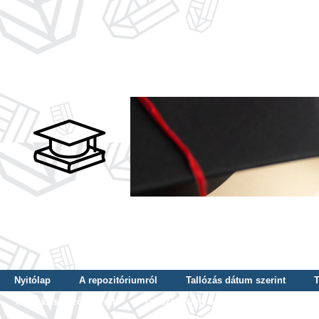
Nyitólap
A repozitóriumról
Tallózás dátum szerint
T
Tallózás szerző szerint
Tallózás nyelv szerint
Tallózás ké