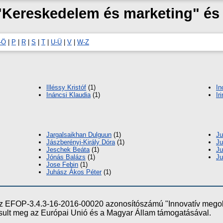
 "Kereskedelem és marketing" é
-Ö
|
P
|
R
|
S
|
T
|
U-Ü
|
V
|
W-Z
Illéssy Kristóf
(1)
In
Ináncsi Klaudia
(1)
Ir
Jargalsaikhan Dulguun
(1)
Ju
Jászberényi-Király Dóra
(1)
Ju
Jeschek Beáta
(1)
Ju
Jónás Balázs
(1)
Ju
Jose Febin
(1)
Juhász Ákos Péter
(1)
e az EFOP-3.4.3-16-2016-00020 azonosítószámú "Innovatív meg
ósult meg az Európai Unió és a Magyar Állam támogatásával.