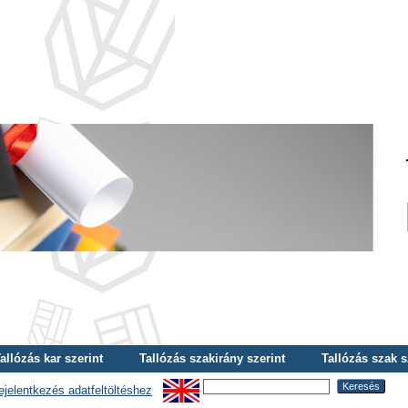
allózás kar szerint
Tallózás szakirány szerint
Tallózás szak s
ejelentkezés adatfeltöltéshez