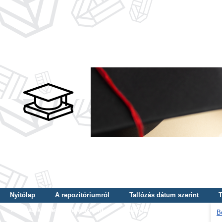
Nyitólap
A repozitóriumról
Tallózás dátum szerint
T
Tallózás képzés szintje szerint
Tallózás kulcsszó szerint
B