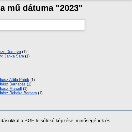
s a mű dátuma "2023"
cze Dorottya
(1)
ing Janka Sára
(1)
hász Attila Patrik
(1)
hász Barnabás
(1)
hász Marcell
(1)
hász Rebeka Barbara
(1)
oldásokkal a BGE felsőfokú képzései minőségének és