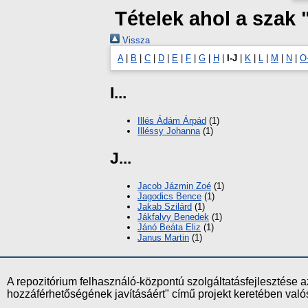
Tételek ahol a szak
Vissza
A
|
B
|
C
|
D
|
E
|
F
|
G
|
H
|
I-J
|
K
|
L
|
M
|
N
|
O
I...
Illés Ádám Árpád
(1)
Illéssy Johanna
(1)
J...
Jacob Jázmin Zoé
(1)
Jagodics Bence
(1)
Jakab Szilárd
(1)
Jákfalvy Benedek
(1)
Jánó Beáta Eliz
(1)
Janus Martin
(1)
A repozitórium felhasználó-központú szolgáltatásfejlesztés
hozzáférhetőségének javításáért" című projekt keretében val