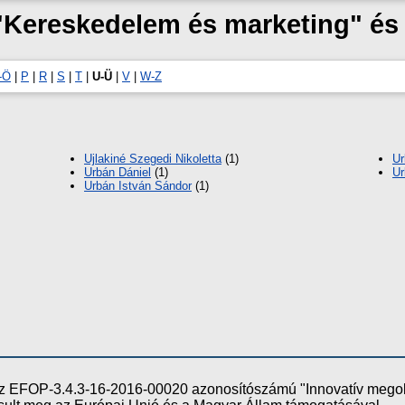
 "Kereskedelem és marketing" é
-Ö
|
P
|
R
|
S
|
T
|
U-Ü
|
V
|
W-Z
Ujlakiné Szegedi Nikoletta
(1)
Ur
Urbán Dániel
(1)
Ur
Urbán István Sándor
(1)
e az EFOP-3.4.3-16-2016-00020 azonosítószámú "Innovatív meg