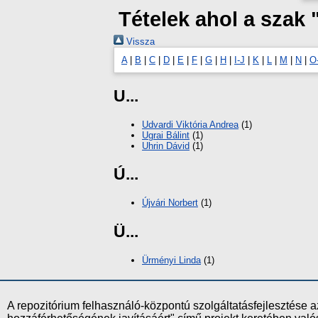
Tételek ahol a szak
Vissza
A
|
B
|
C
|
D
|
E
|
F
|
G
|
H
|
I-J
|
K
|
L
|
M
|
N
|
O
U...
Udvardi Viktória Andrea
(1)
Ugrai Bálint
(1)
Uhrin Dávid
(1)
Ú...
Újvári Norbert
(1)
Ü...
Ürményi Linda
(1)
A repozitórium felhasználó-központú szolgáltatásfejlesztés