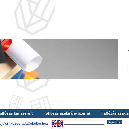
allózás kar szerint
Tallózás szakirány szerint
Tallózás szak s
ejelentkezés adatfeltöltéshez