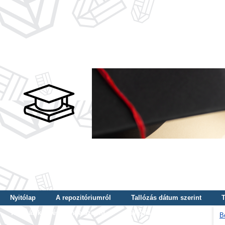
Nyitólap
A repozitóriumról
Tallózás dátum szerint
T
Tallózás képzés szintje szerint
Tallózás kulcsszó szerint
B