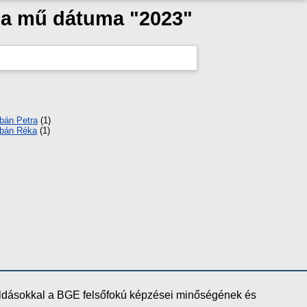
s a mű dátuma "2023"
bán Petra
(1)
bán Réka
(1)
oldásokkal a BGE felsőfokú képzései minőségének és