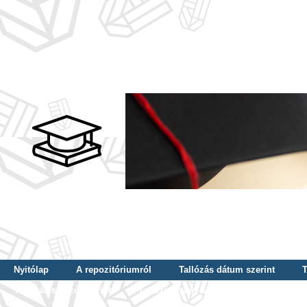
Nyitólap
A repozitóriumról
Tallózás dátum szerint
T
Tallózás szerző szerint
Tallózás nyelv szerint
Tallózás ké