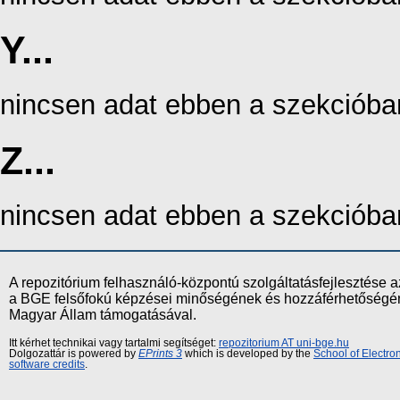
Y...
nincsen adat ebben a szekcióba
Z...
nincsen adat ebben a szekcióba
A repozitórium felhasználó-központú szolgáltatásfejlesztés
a BGE felsőfokú képzései minőségének és hozzáférhetőségének
Magyar Állam támogatásával.
Itt kérhet technikai vagy tartalmi segítséget:
repozitorium AT uni-bge.hu
Dolgozattár is powered by
EPrints 3
which is developed by the
School of Electr
software credits
.