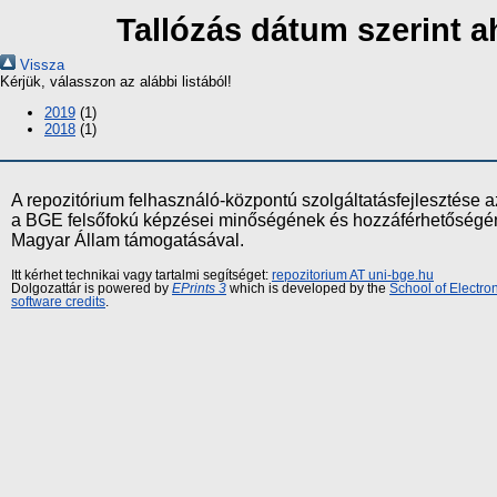
Tallózás dátum szerint a
Vissza
Kérjük, válasszon az alábbi listából!
2019
(1)
2018
(1)
A repozitórium felhasználó-központú szolgáltatásfejlesztés
a BGE felsőfokú képzései minőségének és hozzáférhetőségének
Magyar Állam támogatásával.
Itt kérhet technikai vagy tartalmi segítséget:
repozitorium AT uni-bge.hu
Dolgozattár is powered by
EPrints 3
which is developed by the
School of Electr
software credits
.