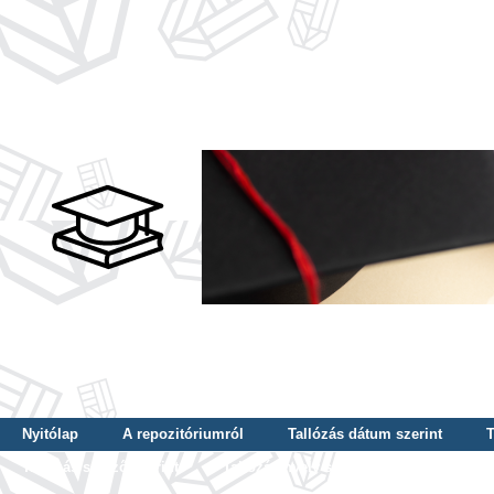
Nyitólap
A repozitóriumról
Tallózás dátum szerint
T
Tallózás szerző szerint
Tallózás nyelv szerint
Tallózás ké