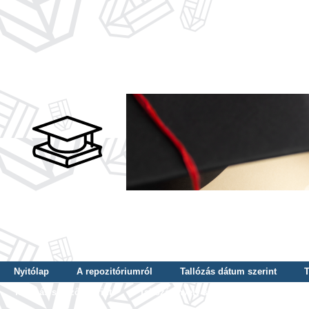
Nyitólap
A repozitóriumról
Tallózás dátum szerint
T
Tallózás szerző szerint
Tallózás nyelv szerint
Tallózás ké