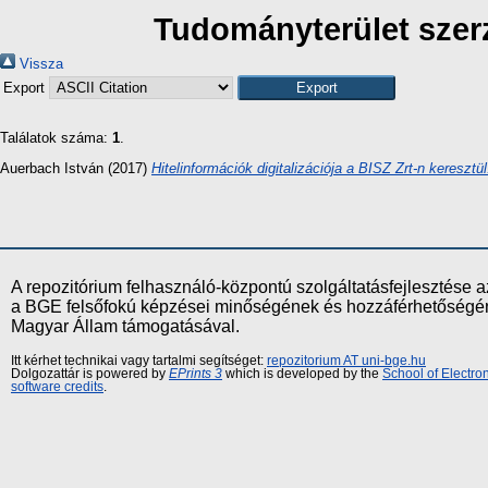
Tudományterület szerz
Vissza
Export
Találatok száma:
1
.
Auerbach István
(2017)
Hitelinformációk digitalizációja a BISZ Zrt-n keresztül
A repozitórium felhasználó-központú szolgáltatásfejlesztés
a BGE felsőfokú képzései minőségének és hozzáférhetőségének
Magyar Állam támogatásával.
Itt kérhet technikai vagy tartalmi segítséget:
repozitorium AT uni-bge.hu
Dolgozattár is powered by
EPrints 3
which is developed by the
School of Electr
software credits
.