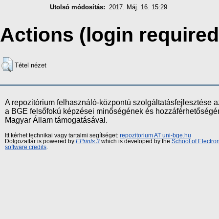
Utolsó módosítás:
2017. Máj. 16. 15:29
Actions (login required
Tétel nézet
A repozitórium felhasználó-központú szolgáltatásfejlesztés
a BGE felsőfokú képzései minőségének és hozzáférhetőségének
Magyar Állam támogatásával.
Itt kérhet technikai vagy tartalmi segítséget:
repozitorium AT uni-bge.hu
Dolgozattár is powered by
EPrints 3
which is developed by the
School of Electr
software credits
.