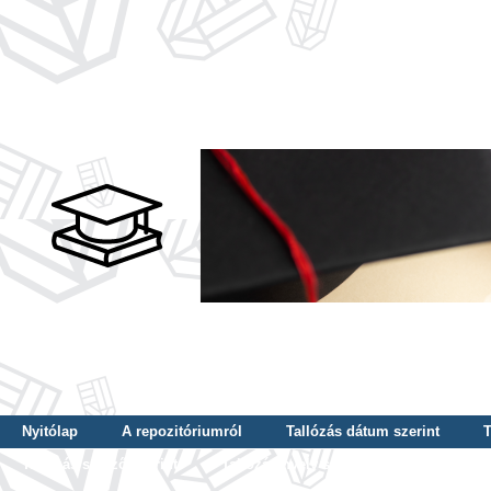
Nyitólap
A repozitóriumról
Tallózás dátum szerint
T
Tallózás szerző szerint
Tallózás nyelv szerint
Tallózás ké