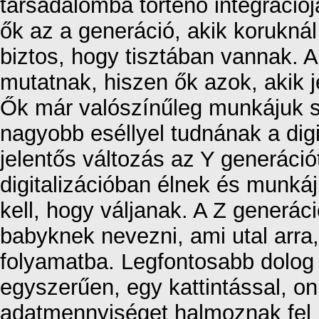
társadalomba történő integrációj
ők az a generáció, akik korukná
biztos, hogy tisztában vannak. A
mutatnak, hiszen ők azok, akik j
Ők már valószínűleg munkájuk sor
nagyobb eséllyel tudnának a digi
jelentős változás az Y generáció
digitalizációban élnek és munkáj
kell, hogy váljanak. A Z generáci
babyknek nevezni, ami utal arra
folyamatba. Legfontosabb dolog
egyszerűen, egy kattintással, onl
adatmennyiséget halmoznak fel i