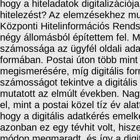
hogy a hiteladatok digitalizációj
hitelezést? Az elemzésekhez mu
Központi Hitelinformációs Rends
négy állomásból építettem fel.
számossága az ügyfél oldali adat
formában. Postai úton több mint
megismerésére, míg digitális fo
számosságot tekintve a digitális
mutatott az elmúlt években. Na
el, mint a postai közel tíz év al
hogy a digitális adatkérés emelke
azonban ez egy tévhit volt, hisz
módon megmaradt, és így a digitá