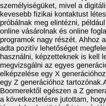
személyiségüket, mivel a digitál
kevesebb fizikai kontaktust léte
próbálnak meg elintézni, például
online vásárolnak és online fog
programok nagy részét. Ahhoz az
adta pozitív lehetőséget megfele
használni, képzetteknek is kell l
megvizsgálni az egyes generáci
elképzelése egy X generációhoz 
egy Z generációhoz tartozónak.
Boomerektől egészen a Z generác
a következtetésre jutottam, hog