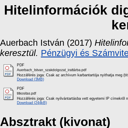
Hitelinformációk dig
ke
Auerbach István
(2017)
Hitelinf
keresztül.
Pénzügyi és Számvitel
PDF
Auerbach_Istvan_szakdolgozat_irattárba.pdf
Hozzáférés joga: Csak az archívum karbantartója nyithatja meg (titk
Download (3MB)
PDF
titkositas.pdf
Hozzáférés joga: Csak nyilvántartásba vett egyetemi IP címekről 
Download (244kB)
Absztrakt (kivonat)