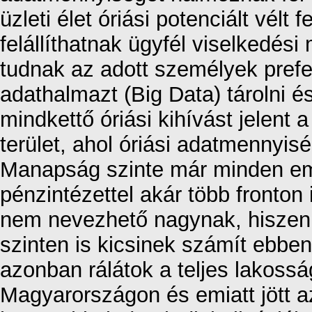
üzleti élet óriási potenciált vélt
felállíthatnak ügyfél viselkedés
tudnak az adott személyek prefer
adathalmazt (Big Data) tárolni és
mindkettő óriási kihívást jelent
terület, ahol óriási adatmennyis
Manapság szinte már minden emb
pénzintézettel akár több fronton 
nem nevezhető nagynak, hiszen a
szinten is kicsinek számít ebb
azonban rálátok a teljes lakosság
Magyarországon és emiatt jött a