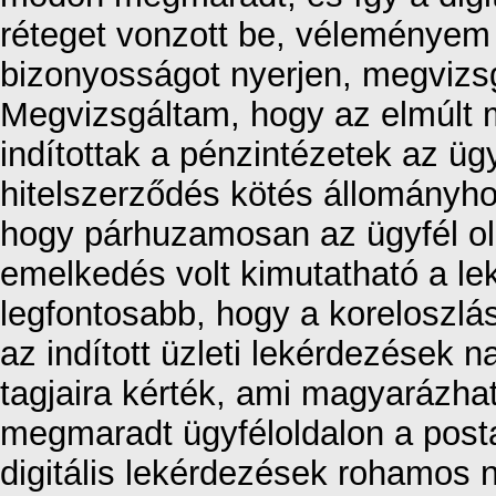
réteget vonzott be, véleményem 
bizonyosságot nyerjen, megvizsgá
Megvizsgáltam, hogy az elmúlt m
indítottak a pénzintézetek az ügy
hitelszerződés kötés állományhoz
hogy párhuzamosan az ügyfél old
emelkedés volt kimutatható a l
legfontosabb, hogy a koreloszlás
az indított üzleti lekérdezések 
tagjaira kérték, ami magyarázhat
megmaradt ügyféloldalon a post
digitális lekérdezések rohamos 