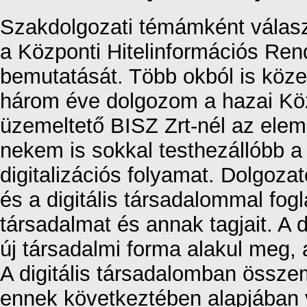
Szakdolgozati témámként választ
a Központi Hitelinformációs Rends
bemutatását. Több okból is köze
három éve dolgozom a hazai Köz
üzemeltető BISZ Zrt-nél az elem
nekem is sokkal testhezállóbb a 
digitalizációs folyamat. Dolgozat
és a digitális társadalommal fog
társadalmat és annak tagjait. A 
új társadalmi forma alakul meg, 
A digitális társadalomban összem
ennek következtében alapjában 