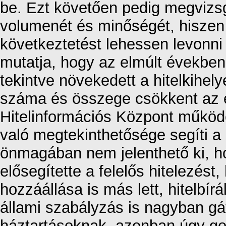
be. Ezt követően pedig megvizsg
volumenét és minőségét, hisze
következtetést lehessen levonni a
mutatja, hogy az elmúlt években
tekintve növekedett a hitelkihely
száma és összege csökkent az 
Hitelinformációs Központ működé
való megtekinthetősége segíti a 
önmagában nem jelenthető ki, h
elősegítette a felelős hitelezés
hozzáállása is más lett, hitelbír
állami szabályzás is nagyban gát
háztartásoknak, azonban úgy gon