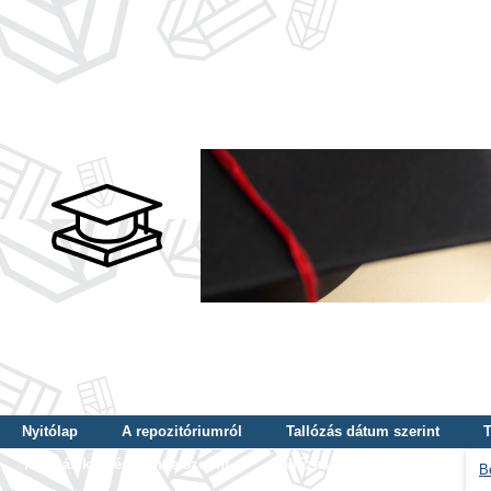
Nyitólap
A repozitóriumról
Tallózás dátum szerint
T
Tallózás képzés szintje szerint
Tallózás kulcsszó szerint
B