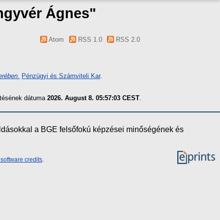
ngyvér Ágnes
"
Atom
RSS 1.0
RSS 2.0
erében.
Pénzügyi és Számviteli Kar
.
zítésének dátuma
2026. August 8. 05:57:03 CEST
.
oldásokkal a BGE felsőfokú képzései minőségének és
software credits
.