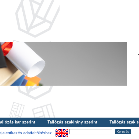
allózás kar szerint
Tallózás szakirány szerint
Tallózás szak s
ejelentkezés adatfeltöltéshez