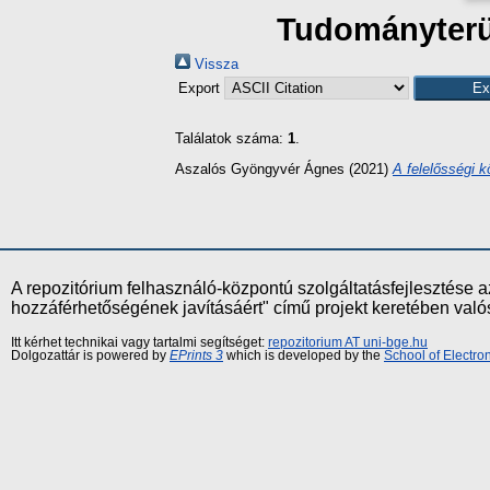
Tudományterül
Vissza
Export
Találatok száma:
1
.
Aszalós Gyöngyvér Ágnes
(2021)
A felelősségi 
A repozitórium felhasználó-központú szolgáltatásfejlesztés
hozzáférhetőségének javításáért" című projekt keretében val
Itt kérhet technikai vagy tartalmi segítséget:
repozitorium AT uni-bge.hu
Dolgozattár is powered by
EPrints 3
which is developed by the
School of Electr