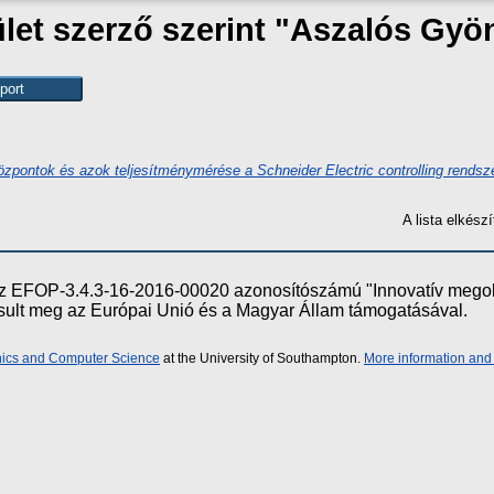
et szerző szerint "
Aszalós Gyö
központok és azok teljesítménymérése a Schneider Electric controlling rendsz
A lista elkés
e az EFOP-3.4.3-16-2016-00020 azonosítószámú "Innovatív meg
ósult meg az Európai Unió és a Magyar Állam támogatásával.
onics and Computer Science
at the University of Southampton.
More information and 