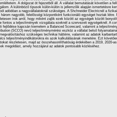
léltetem. A dolgozat öt fejezetből áll. A vállalat bemutatását követően a fel
zsgálom. A különböző típusok külön-külön is jellemzőik alapján ismertetésre 
kból adódóan a nagyvállalatoknál szükséges. A Shchneider Electricnél a fizika
árom nagyobb, felelősségi központként funkcionáló egységet hoztak létre. 
letesen írok arról, hogy miként zajlik ezek között az egységek között bonyolí
e fontos a teljesítmények vizsgálata ezeknél a szervezeti egységeknél. A cont
eti fejlődése kapcsán kiemelem a Balanced Scorecard, valamint a teljesítmén
tribution (SCCO) nevű teljesítménymérési eszköz a vállalat belső folyamatain
megvalósításhoz szükséges technikai háttérre, valamint az adatok karbantar
cs teljesítményindikátorokra és azok kalkulálásának menetére. Ezt követően e
atokat részletesen, majd az összehasonlíthatóság érdekében a 2019, 2020-as
eresek megoldást, amely hozzájárul az adatok pontosabb közléséhez.