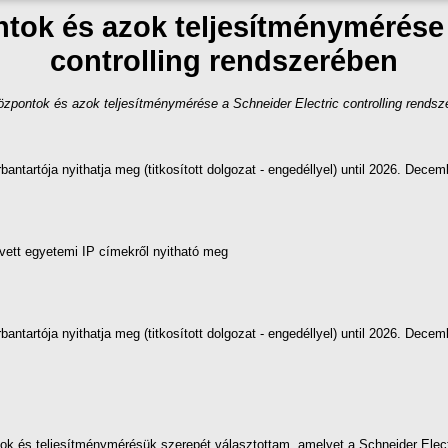
ntok és azok teljesítménymérése 
controlling rendszerében
központok és azok teljesítménymérése a Schneider Electric controlling rendsz
ntartója nyithatja meg (titkosított dolgozat - engedéllyel) until 2026. Decem
vett egyetemi IP címekről nyitható meg
ntartója nyithatja meg (titkosított dolgozat - engedéllyel) until 2026. Decem
k és teljesítménymérésük szerepét választottam, amelyet a Schneider Elect