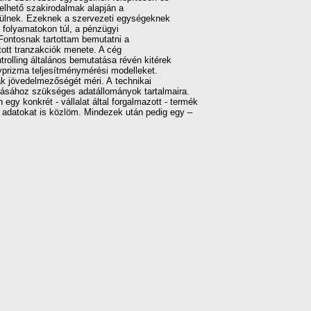
lelhető szakirodalmak alapján a
kerülnek. Ezeknek a szervezeti egységeknek
i folyamatokon túl, a pénzügyi
Fontosnak tartottam bemutatni a
tott tranzakciók menete. A cég
rolling általános bemutatása révén kitérek
yprizma teljesítménymérési modelleket.
ak jövedelmezőségét méri. A technikai
tásához szükséges adatállományok tartalmaira.
gy konkrét - vállalat által forgalmazott - termék
 adatokat is közlöm. Mindezek után pedig egy –