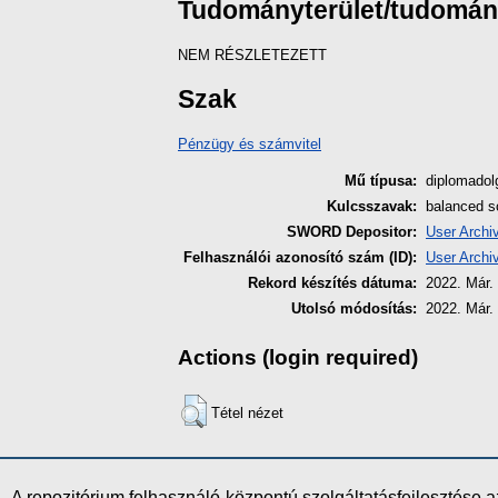
Tudományterület/tudomá
NEM RÉSZLETEZETT
Szak
Pénzügy és számvitel
Mű típusa:
diplomado
Kulcsszavak:
balanced sc
SWORD Depositor:
User Archi
Felhasználói azonosító szám (ID):
User Archi
Rekord készítés dátuma:
2022. Már. 
Utolsó módosítás:
2022. Már. 
Actions (login required)
Tétel nézet
A repozitórium felhasználó-központú szolgáltatásfejlesztés