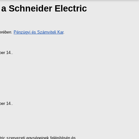
a Schneider Electric
erében.
Pénzügyi és Számviteli Kar
.
ber 14..
ber 14..
ric szervezeti egységeinek felépítésén és