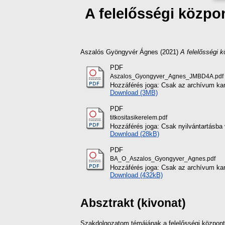
A felelősségi közpo
Aszalós Gyöngyvér Ágnes
(2021)
A felelősségi 
PDF
Aszalos_Gyongyver_Agnes_JMBD4A.pdf
Hozzáférés joga: Csak az archívum karba
Download (3MB)
PDF
titkositasikerelem.pdf
Hozzáférés joga: Csak nyilvántartásba 
Download (28kB)
PDF
BA_O_Aszalos_Gyongyver_Agnes.pdf
Hozzáférés joga: Csak az archívum karba
Download (432kB)
Absztrakt (kivonat)
Szakdolgozatom témájának a felelősségi központo