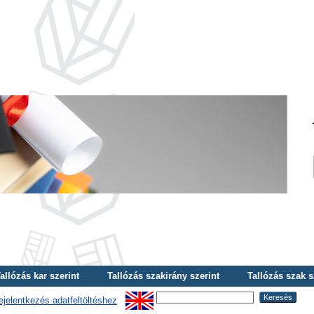
allózás kar szerint
Tallózás szakirány szerint
Tallózás szak s
ejelentkezés adatfeltöltéshez