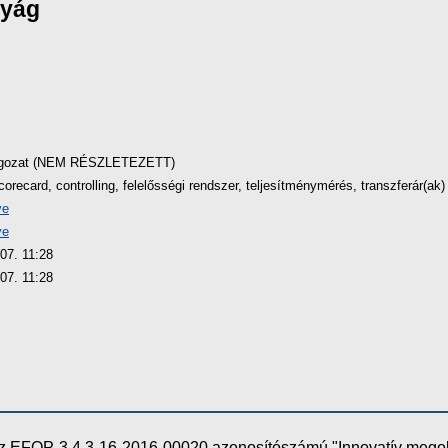
nyág
lgozat (NEM RÉSZLETEZETT)
orecard, controlling, felelősségi rendszer, teljesítménymérés, transzferár(ak)
ve
ve
07. 11:28
07. 11:28
e az EFOP-3.4.3-16-2016-00020 azonosítószámú "Innovatív meg