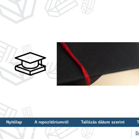
Nyitólap
A repozitóriumról
Tallózás dátum szerint
T
Tallózás képzés szintje szerint
Tallózás kulcsszó szerint
B