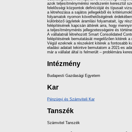
azok teljesítménymérési rendszerén keresztül szem
felelősségi központok definícióját és típusait vi
a létrehozása a sajátos jellegekből és kritériumo
folyamatok nyomon követhetőségének érdekében h
különböző ügyletek áramlási folyamatait, így rész
felépítésének kapcsán áttérek arra, hogy mennyir
a teljesítménymérés jellegzetességeire és történ
A vállalatnál létrehozott Smart Consolidated Con
felépítésének bemutatását megelőzően kitérek a 
Végül ezeknek a részeként kitérek a fontosabb kul
eladási adatait tekintve bemutatom a 2021-es ad
már a vállalat által is felmerült – problémára k
Intézmény
Budapesti Gazdasági Egyetem
Kar
Pénzügyi és Számviteli Kar
Tanszék
Számvitel Tanszék