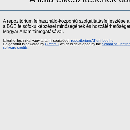
A repozitórium felhasználó-központú szolgáltatásfejlesztés
a BGE felsőfokú képzései minőségének és hozzáférhetőségének
Magyar Állam támogatásával.
Itt kérhet technikai vagy tartalmi segítséget:
repozitorium AT uni-bge.hu
Dolgozattár is powered by
EPrints 3
which is developed by the
School of Electr
software credits
.