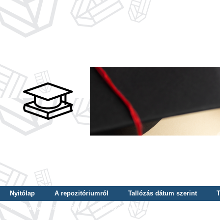
Nyitólap
A repozitóriumról
Tallózás dátum szerint
T
Tallózás szerző szerint
Tallózás nyelv szerint
Tallózás ké