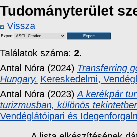
Tudományterület sze
Vissza
Export
Találatok száma:
2
.
Antal Nóra
(2024)
Transferring 
Hungary.
Kereskedelmi, Vendéglá
Antal Nóra
(2023)
A kerékpár tur
turizmusban, különös tekintetbe
Vendéglátóipari és Idegenforgal
A lista elkészítésének 