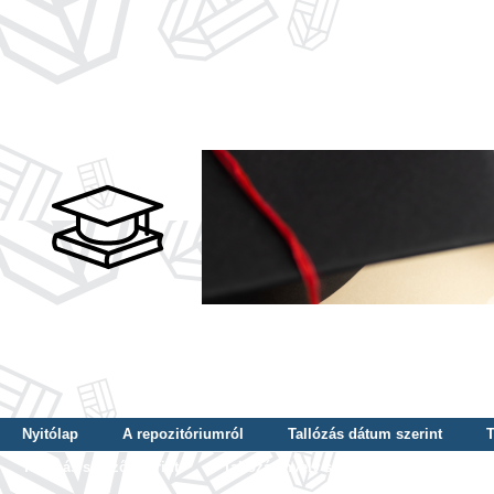
Nyitólap
A repozitóriumról
Tallózás dátum szerint
T
Tallózás szerző szerint
Tallózás nyelv szerint
Tallózás ké