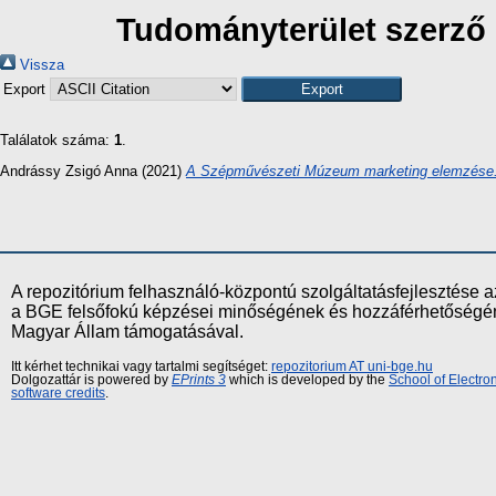
Tudományterület szerző 
Vissza
Export
Találatok száma:
1
.
Andrássy Zsigó Anna
(2021)
A Szépművészeti Múzeum marketing elemzése
A repozitórium felhasználó-központú szolgáltatásfejlesztés
a BGE felsőfokú képzései minőségének és hozzáférhetőségének
Magyar Állam támogatásával.
Itt kérhet technikai vagy tartalmi segítséget:
repozitorium AT uni-bge.hu
Dolgozattár is powered by
EPrints 3
which is developed by the
School of Electr
software credits
.