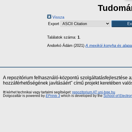
Tudomány
Vissza
Export
Találatok száma:
1
.
Andorkó Ádám
(2021)
A mexikói konyha és alap
A repozitórium felhasználó-központú szolgáltatásfejlesztés
hozzáférhetőségének javításáért" című projekt keretében val
Itt kérhet technikai vagy tartalmi segítséget:
repozitorium AT uni-bge.hu
Dolgozattár is powered by
EPrints 3
which is developed by the
School of Electr