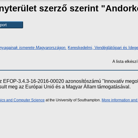
terület szerző szerint "
Andork
anyagainak ismerete Magyarországon.
Kereskedelmi, Vendéglátóipari és Idege
A lista elkés
e az EFOP-3.4.3-16-2016-00020 azonosítószámú "Innovatív meg
ósult meg az Európai Unió és a Magyar Állam támogatásával.
onics and Computer Science
at the University of Southampton.
More information and 