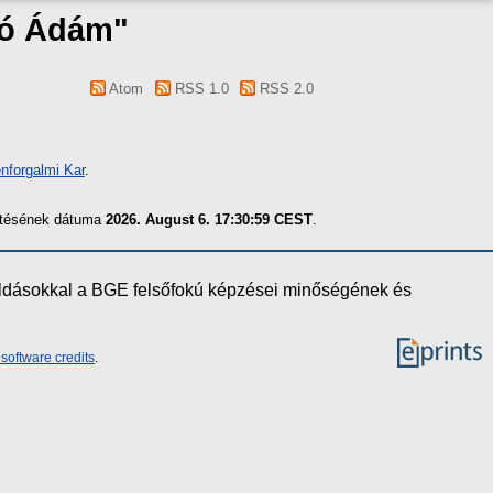
ó Ádám
"
Atom
RSS 1.0
RSS 2.0
nforgalmi Kar
.
zítésének dátuma
2026. August 6. 17:30:59 CEST
.
oldásokkal a BGE felsőfokú képzései minőségének és
software credits
.