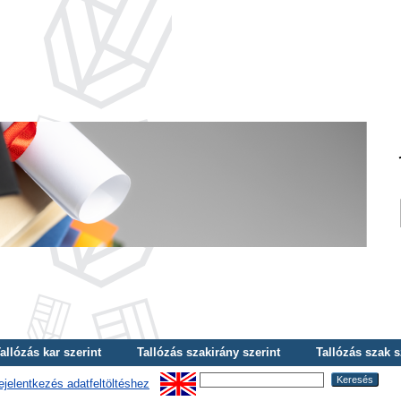
allózás kar szerint
Tallózás szakirány szerint
Tallózás szak s
ejelentkezés adatfeltöltéshez