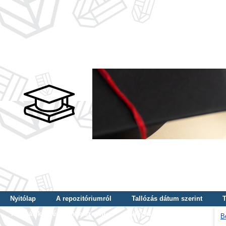
Nyitólap
A repozitóriumról
Tallózás dátum szerint
T
Tallózás képzés szintje szerint
Tallózás kulcsszó szerint
B