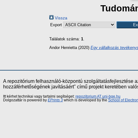
Tudomány
Vissza
Export
Találatok száma:
1
.
Andor Henrietta
(2020)
Egy vállalkozás tevékenys
A repozitórium felhasználó-központú szolgáltatásfejlesztés
hozzáférhetőségének javításáért" című projekt keretében val
Itt kérhet technikai vagy tartalmi segítséget:
repozitorium AT uni-bge.hu
Dolgozattár is powered by
EPrints 3
which is developed by the
School of Electr