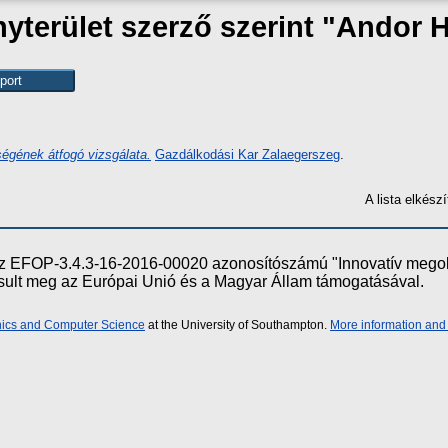
terület szerző szerint "
Andor H
égének átfogó vizsgálata.
Gazdálkodási Kar Zalaegerszeg
.
A lista elkés
e az EFOP-3.4.3-16-2016-00020 azonosítószámú "Innovatív meg
ósult meg az Európai Unió és a Magyar Állam támogatásával.
onics and Computer Science
at the University of Southampton.
More information and 