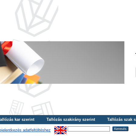
allózás kar szerint
Tallózás szakirány szerint
Tallózás szak s
ejelentkezés adatfeltöltéshez