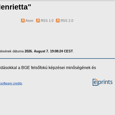
enrietta
"
Atom
RSS 1.0
RSS 2.0
zítésének dátuma
2026. August 7. 19:08:24 CEST
.
oldásokkal a BGE felsőfokú képzései minőségének és
software credits
.