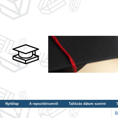
Nyitólap
A repozitóriumról
Tallózás dátum szerint
T
Tallózás képzés szintje szerint
Tallózás kulcsszó szerint
B