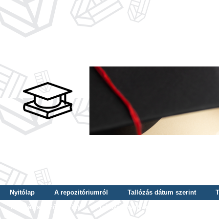
Nyitólap
A repozitóriumról
Tallózás dátum szerint
T
Tallózás szerző szerint
Tallózás nyelv szerint
Tallózás ké