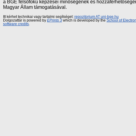
a BGE felsőfokú képzései minőségének és hozzáférhetőségének
Magyar Állam támogatásával.
Itt kérhet technikai vagy tartalmi segítséget:
repozitorium AT uni-bge.hu
Dolgozattár is powered by
EPrints 3
which is developed by the
School of Electr
software credits
.