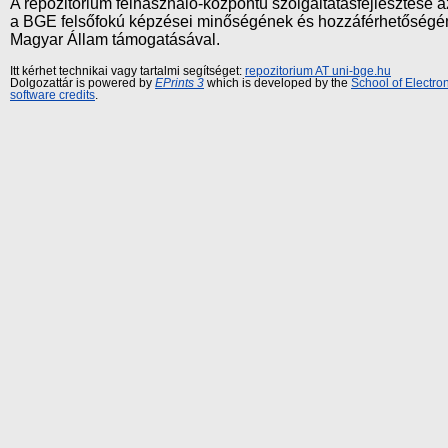
A repozitórium felhasználó-központú szolgáltatásfejlesztés
a BGE felsőfokú képzései minőségének és hozzáférhetőségének
Magyar Állam támogatásával.
Itt kérhet technikai vagy tartalmi segítséget:
repozitorium AT uni-bge.hu
Dolgozattár is powered by
EPrints 3
which is developed by the
School of Electr
software credits
.