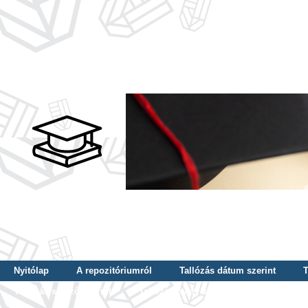
Nyitólap
A repozitóriumról
Tallózás dátum szerint
T
Tallózás szerző szerint
Tallózás nyelv szerint
Tallózás ké