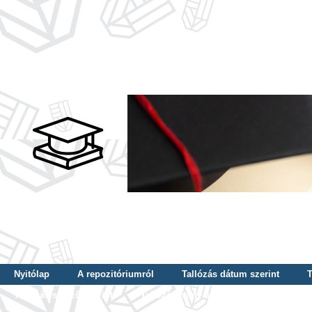
Nyitólap
A repozitóriumról
Tallózás dátum szerint
T
Tallózás szerző szerint
Tallózás nyelv szerint
Tallózás ké