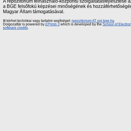
A repozitórium felhasználó-központú szolgáltatásfejlesztés
a BGE felsőfokú képzései minőségének és hozzáférhetőségének
Magyar Állam támogatásával.
Itt kérhet technikai vagy tartalmi segítséget:
repozitorium AT uni-bge.hu
Dolgozattár is powered by
EPrints 3
which is developed by the
School of Electr
software credits
.