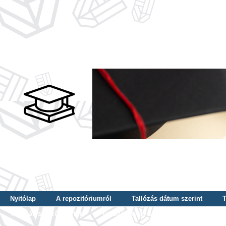
Nyitólap
A repozitóriumról
Tallózás dátum szerint
T
Tallózás szerző szerint
Tallózás nyelv szerint
Tallózás ké