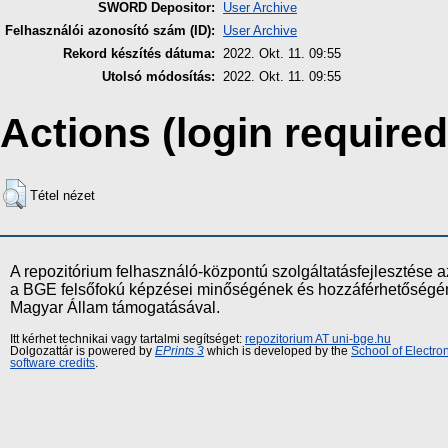
SWORD Depositor:
User Archive
Felhasználói azonosító szám (ID):
User Archive
Rekord készítés dátuma:
2022. Okt. 11. 09:55
Utolsó módosítás:
2022. Okt. 11. 09:55
Actions (login required
Tétel nézet
A repozitórium felhasználó-központú szolgáltatásfejlesztés
a BGE felsőfokú képzései minőségének és hozzáférhetőségének
Magyar Állam támogatásával.
Itt kérhet technikai vagy tartalmi segítséget:
repozitorium AT uni-bge.hu
Dolgozattár is powered by
EPrints 3
which is developed by the
School of Electr
software credits
.