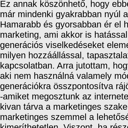
Ez annak köszönhető, hogy ebbe
már mindenki gyakrabban nyúl a 
Hamarabb és gyorsabban ér el h
marketing, ami akkor is hatással
generációs viselkedéseket elem
milyen hozzáállással, tapasztalat
kapcsolatban. Arra jutottam, hog
aki nem használná valamely módo
generációkra összpontosítva ráj
-amiket megosztunk az internete
kivan tárva a marketinges szake
marketinges szemmel a lehetősé
kimeríthetetlen. Viszont, ha rés