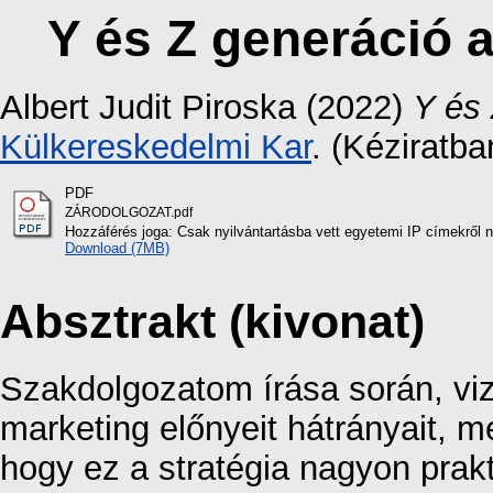
Y és Z generáció 
Albert Judit Piroska
(2022)
Y és 
Külkereskedelmi Kar
. (Kéziratba
PDF
ZÁRODOLGOZAT.pdf
Hozzáférés joga: Csak nyilvántartásba vett egyetemi IP címekről 
Download (7MB)
Absztrakt (kivonat)
Szakdolgozatom írása során, viz
marketing előnyeit hátrányait, m
hogy ez a stratégia nagyon prak