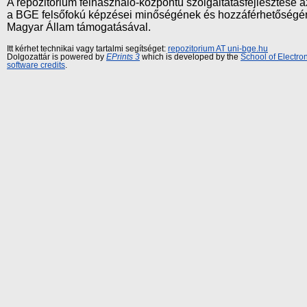
A repozitórium felhasználó-központú szolgáltatásfejlesztés
a BGE felsőfokú képzései minőségének és hozzáférhetőségének
Magyar Állam támogatásával.
Itt kérhet technikai vagy tartalmi segítséget:
repozitorium AT uni-bge.hu
Dolgozattár is powered by
EPrints 3
which is developed by the
School of Electr
software credits
.