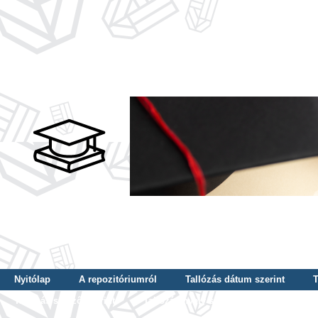
Nyitólap
A repozitóriumról
Tallózás dátum szerint
T
Tallózás szerző szerint
Tallózás nyelv szerint
Tallózás ké