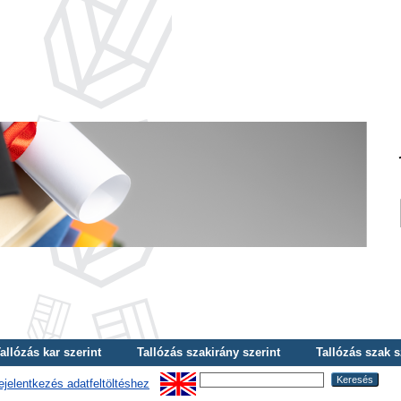
allózás kar szerint
Tallózás szakirány szerint
Tallózás szak s
ejelentkezés adatfeltöltéshez