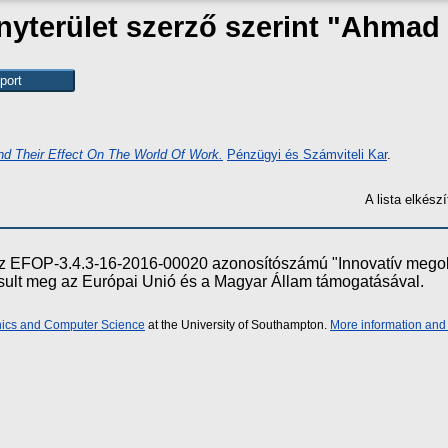
terület szerző szerint "
Ahmad 
And Their Effect On The World Of Work.
Pénzügyi és Számviteli Kar
.
A lista elkés
e az EFOP-3.4.3-16-2016-00020 azonosítószámú "Innovatív meg
ósult meg az Európai Unió és a Magyar Állam támogatásával.
onics and Computer Science
at the University of Southampton.
More information and 