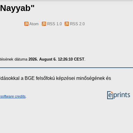
Nayyab
"
Atom
RSS 1.0
RSS 2.0
zítésének dátuma
2026. August 6. 12:26:10 CEST
.
oldásokkal a BGE felsőfokú képzései minőségének és
software credits
.