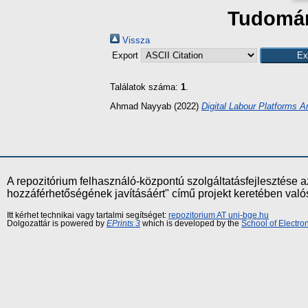
Tudomány
Vissza
Export
Találatok száma:
1
.
Ahmad Nayyab
(2022)
Digital Labour Platforms 
A repozitórium felhasználó-központú szolgáltatásfejlesztés
hozzáférhetőségének javításáért" című projekt keretében val
Itt kérhet technikai vagy tartalmi segítséget:
repozitorium AT uni-bge.hu
Dolgozattár is powered by
EPrints 3
which is developed by the
School of Electr