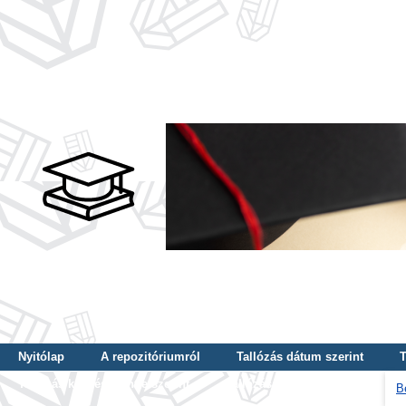
Nyitólap
A repozitóriumról
Tallózás dátum szerint
T
Tallózás képzés szintje szerint
Tallózás kulcsszó szerint
B