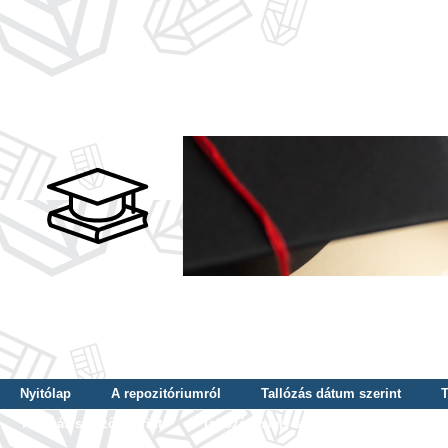
Nyitólap
A repozitóriumról
Tallózás dátum szerint
T
Tallózás szerző szerint
Tallózás nyelv szerint
Tallózás ké