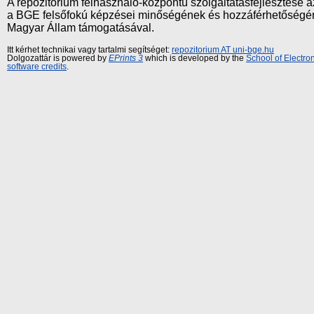
A repozitórium felhasználó-központú szolgáltatásfejlesztés
a BGE felsőfokú képzései minőségének és hozzáférhetőségének
Magyar Állam támogatásával.
Itt kérhet technikai vagy tartalmi segítséget:
repozitorium AT uni-bge.hu
Dolgozattár is powered by
EPrints 3
which is developed by the
School of Electr
software credits
.