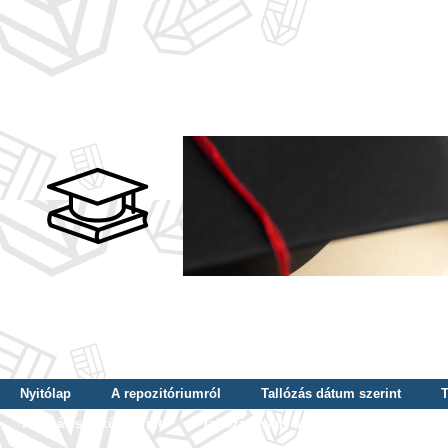
Nyitólap
A repozitóriumról
Tallózás dátum szerint
T
Tallózás szerző szerint
Tallózás nyelv szerint
Tallózás ké