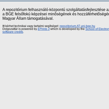
A repozitórium felhasználó-központú szolgáltatásfejlesztés
a BGE felsőfokú képzései minőségének és hozzáférhetőségének
Magyar Állam támogatásával.
Itt kérhet technikai vagy tartalmi segítséget:
repozitorium AT uni-bge.hu
Dolgozattár is powered by
EPrints 3
which is developed by the
School of Electr
software credits
.