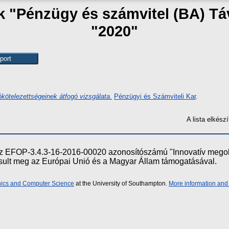
ak "Pénzügy és számvitel (BA) T
"2020"
kötelezettségeinek átfogó vizsgálata.
Pénzügyi és Számviteli Kar
.
A lista elkés
e az EFOP-3.4.3-16-2016-00020 azonosítószámú "Innovatív meg
ósult meg az Európai Unió és a Magyar Állam támogatásával.
onics and Computer Science
at the University of Southampton.
More information and 