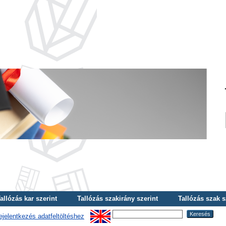
allózás kar szerint
Tallózás szakirány szerint
Tallózás szak s
ejelentkezés adatfeltöltéshez