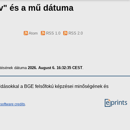
áv" és a mű dátuma
Atom
RSS 1.0
RSS 2.0
zítésének dátuma
2026. August 6. 16:32:35 CEST
.
oldásokkal a BGE felsőfokú képzései minőségének és
software credits
.