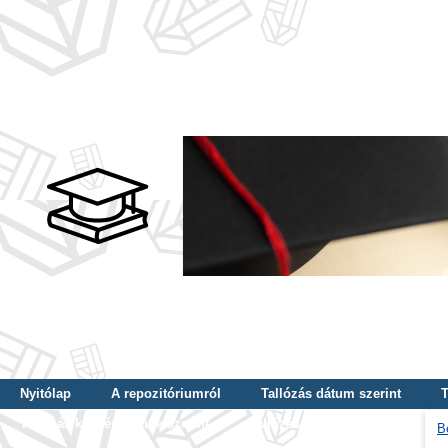
Nyitólap
A repozitóriumról
Tallózás dátum szerint
T
Tallózás képzés szintje szerint
Tallózás kulcsszó szerint
B