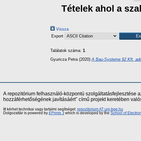
Tételek ahol a sz
Vissza
Export
Találatok száma:
1
.
Gyuricza Petra
(2020)
A Bau-Systeme 92 Kft. adó
A repozitórium felhasználó-központú szolgáltatásfejlesztés
hozzáférhetőségének javításáért" című projekt keretében val
Itt kérhet technikai vagy tartalmi segítséget:
repozitorium AT uni-bge.hu
Dolgozattár is powered by
EPrints 3
which is developed by the
School of Electr