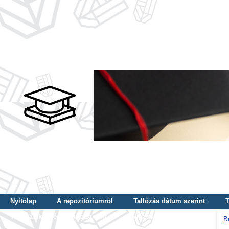
Nyitólap
A repozitóriumról
Tallózás dátum szerint
T
Tallózás képzés szintje szerint
Tallózás kulcsszó szerint
B