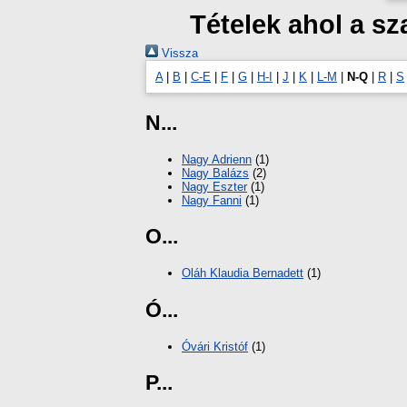
Tételek ahol a s
Vissza
A
|
B
|
C-E
|
F
|
G
|
H-I
|
J
|
K
|
L-M
|
N-Q
|
R
|
S
N...
Nagy Adrienn
(1)
Nagy Balázs
(2)
Nagy Eszter
(1)
Nagy Fanni
(1)
O...
Oláh Klaudia Bernadett
(1)
Ó...
Óvári Kristóf
(1)
P...