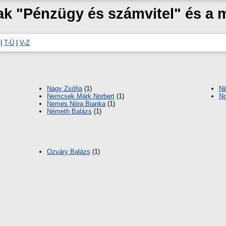
zak "Pénzügy és számvitel" és a
|
T-Ü
|
V-Z
Nagy Zsófia
(1)
Né
Nemcsek Márk Norbert
(1)
Ng
Nemes Nóra Bianka
(1)
Németh Balázs
(1)
Ozváry Balázs
(1)