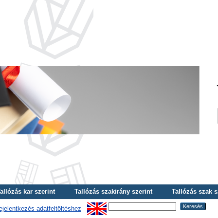
allózás kar szerint
Tallózás szakirány szerint
Tallózás szak s
ejelentkezés adatfeltöltéshez