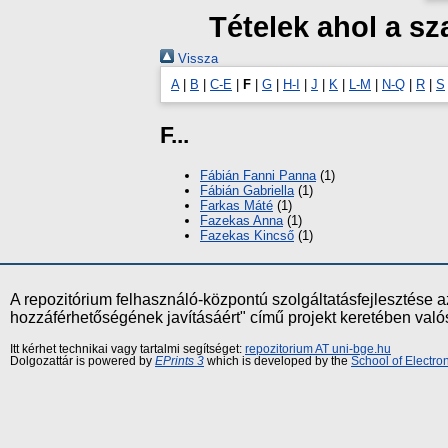
Tételek ahol a s
Vissza
A
|
B
|
C-E
|
F
|
G
|
H-I
|
J
|
K
|
L-M
|
N-Q
|
R
|
S
F...
Fábián Fanni Panna
(1)
Fábián Gabriella
(1)
Farkas Máté
(1)
Fazekas Anna
(1)
Fazekas Kincső
(1)
A repozitórium felhasználó-központú szolgáltatásfejlesztés
hozzáférhetőségének javításáért" című projekt keretében val
Itt kérhet technikai vagy tartalmi segítséget:
repozitorium AT uni-bge.hu
Dolgozattár is powered by
EPrints 3
which is developed by the
School of Electr