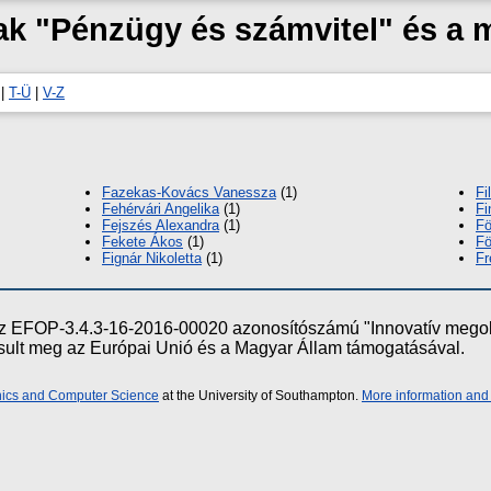
zak "Pénzügy és számvitel" és a
|
T-Ü
|
V-Z
Fazekas-Kovács Vanessza
(1)
Fi
Fehérvári Angelika
(1)
Fi
Fejszés Alexandra
(1)
Fö
Fekete Ákos
(1)
Fö
Fignár Nikoletta
(1)
Fr
e az EFOP-3.4.3-16-2016-00020 azonosítószámú "Innovatív meg
ósult meg az Európai Unió és a Magyar Állam támogatásával.
onics and Computer Science
at the University of Southampton.
More information and 