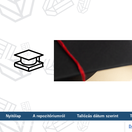
Nyitólap
A repozitóriumról
Tallózás dátum szerint
T
Tallózás képzés szintje szerint
Tallózás kulcsszó szerint
B