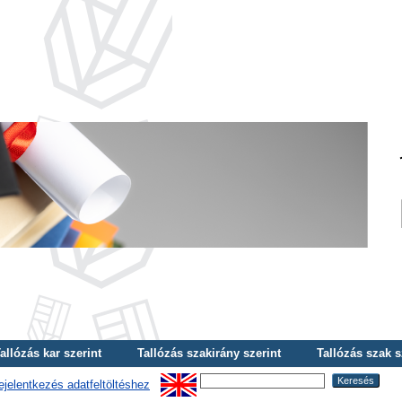
allózás kar szerint
Tallózás szakirány szerint
Tallózás szak s
ejelentkezés adatfeltöltéshez