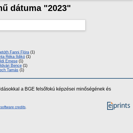
 mű dátuma "2023"
letóth Fanni Flóra
(1)
nta Réka Ildikó
(1)
ldi Emese
(1)
ldvári Bence
(1)
ech Tamás
(1)
oldásokkal a BGE felsőfokú képzései minőségének és
software credits
.