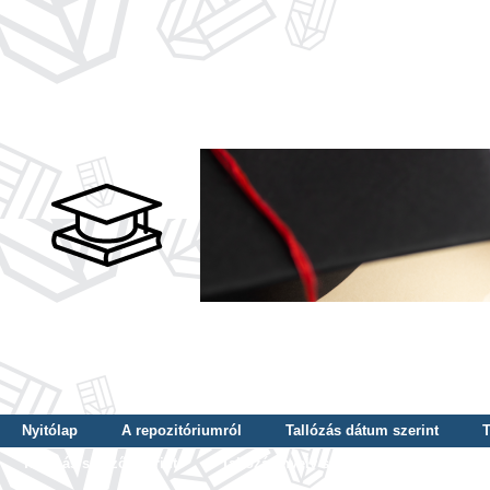
Nyitólap
A repozitóriumról
Tallózás dátum szerint
T
Tallózás szerző szerint
Tallózás nyelv szerint
Tallózás ké