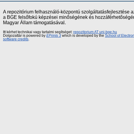
A repozitórium felhasználó-központú szolgáltatásfejlesztés
a BGE felsőfokú képzései minőségének és hozzáférhetőségének
Magyar Állam támogatásával.
Itt kérhet technikai vagy tartalmi segítséget:
repozitorium AT uni-bge.hu
Dolgozattár is powered by
EPrints 3
which is developed by the
School of Electr
software credits
.