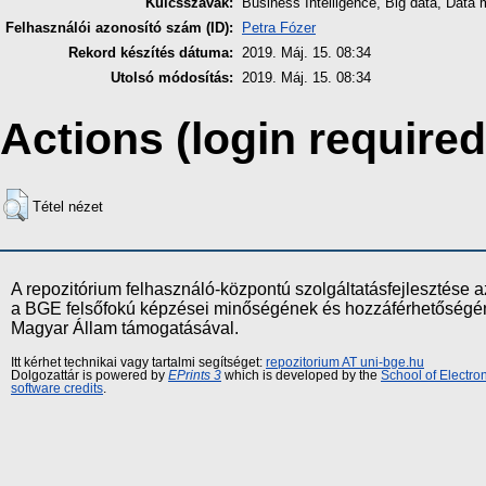
Kulcsszavak:
Business Intelligence, Big data, Data
Felhasználói azonosító szám (ID):
Petra Fózer
Rekord készítés dátuma:
2019. Máj. 15. 08:34
Utolsó módosítás:
2019. Máj. 15. 08:34
Actions (login required
Tétel nézet
A repozitórium felhasználó-központú szolgáltatásfejlesztés
a BGE felsőfokú képzései minőségének és hozzáférhetőségének
Magyar Állam támogatásával.
Itt kérhet technikai vagy tartalmi segítséget:
repozitorium AT uni-bge.hu
Dolgozattár is powered by
EPrints 3
which is developed by the
School of Electr
software credits
.