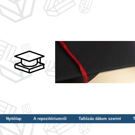
Nyitólap
A repozitóriumról
Tallózás dátum szerint
T
Tallózás szerző szerint
Tallózás nyelv szerint
Tallózás ké