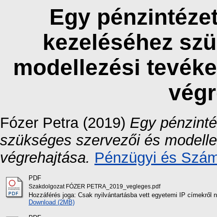
Egy pénzintézeti
kezeléséhez szü
modellezési tevéke
végr
Fózer Petra
(2019)
Egy pénzinté
szükséges szervezői és modelle
végrehajtása.
Pénzügyi és Számv
PDF
Szakdolgozat FÓZER PETRA_2019_vegleges.pdf
Hozzáférés joga: Csak nyilvántartásba vett egyetemi IP címekről 
Download (2MB)