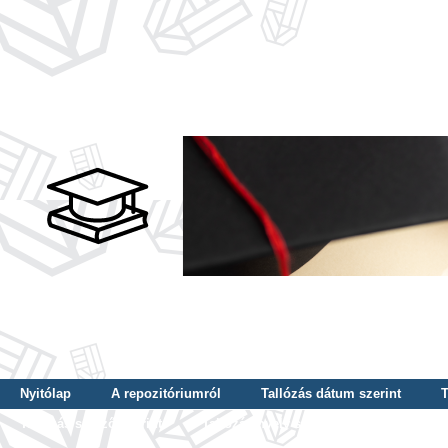
Nyitólap
A repozitóriumról
Tallózás dátum szerint
T
Tallózás szerző szerint
Tallózás nyelv szerint
Tallózás ké