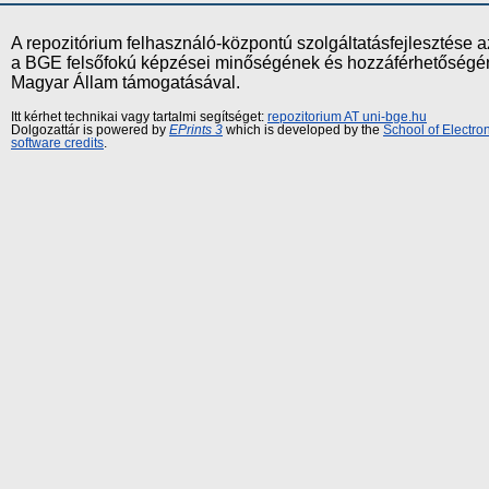
A repozitórium felhasználó-központú szolgáltatásfejlesztés
a BGE felsőfokú képzései minőségének és hozzáférhetőségének
Magyar Állam támogatásával.
Itt kérhet technikai vagy tartalmi segítséget:
repozitorium AT uni-bge.hu
Dolgozattár is powered by
EPrints 3
which is developed by the
School of Electr
software credits
.