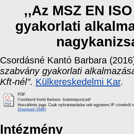
,,Az MSZ EN ISO
gyakorlati alkalm
nagykanizsa
Csordásné Kantó Barbara
(2016
szabvány gyakorlati alkalmazás
Kft-nél".
Külkereskedelmi Kar
.
PDF
Csordásné Kantó Barbara- Szakdolgozat.pdf
Hozzáférés joga: Csak nyilvántartásba vett egyetemi IP címekről 
Download (1MB)
Intézmény