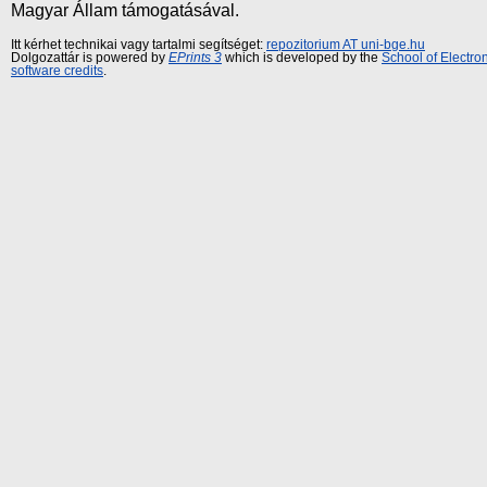
Magyar Állam támogatásával.
Itt kérhet technikai vagy tartalmi segítséget:
repozitorium AT uni-bge.hu
Dolgozattár is powered by
EPrints 3
which is developed by the
School of Electr
software credits
.