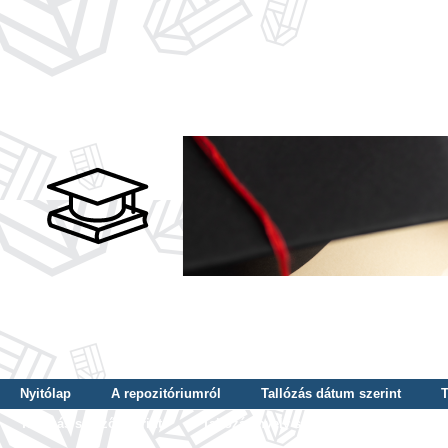
Nyitólap
A repozitóriumról
Tallózás dátum szerint
T
Tallózás szerző szerint
Tallózás nyelv szerint
Tallózás ké