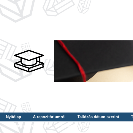
Nyitólap
A repozitóriumról
Tallózás dátum szerint
T
Tallózás szerző szerint
Tallózás nyelv szerint
Tallózás ké