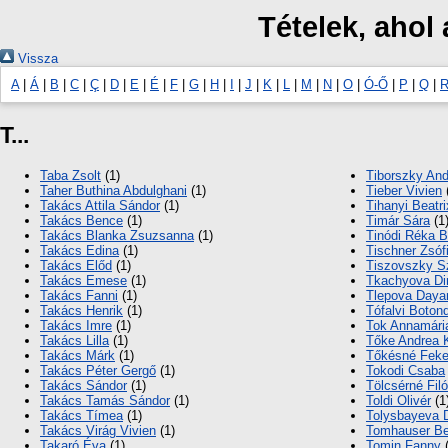
Tételek, ahol
Vissza
A
|
Á
|
B
|
C
|
Ç
|
D
|
E
|
É
|
F
|
G
|
H
|
I
|
J
|
K
|
L
|
M
|
N
|
O
|
Ó-Ő
|
P
|
Q
|
T...
Taba Zsolt
(1)
Tiborszky An
Taher Buthina Abdulghani
(1)
Tieber Vivien
Takács Attila Sándor
(1)
Tihanyi Beatri
Takács Bence
(1)
Timár Sára
(1
Takács Blanka Zsuzsanna
(1)
Tinódi Réka B
Takács Edina
(1)
Tischner Zsóf
Takács Előd
(1)
Tiszovszky S
Takács Emese
(1)
Tkachyova Di
Takács Fanni
(1)
Tlepova Daya
Takács Henrik
(1)
Tófalvi Boton
Takács Imre
(1)
Tok Annamári
Takács Lilla
(1)
Tőke Andrea K
Takács Márk
(1)
Tőkésné Feke
Takács Péter Gergő
(1)
Tokodi Csaba
Takács Sándor
(1)
Tölcsérné Fil
Takács Tamás Sándor
(1)
Toldi Olivér
(1
Takács Tímea
(1)
Tolysbayeva 
Takács Virág Vivien
(1)
Tomhauser B
Takaró Éva
(1)
Tomin Fanny
(