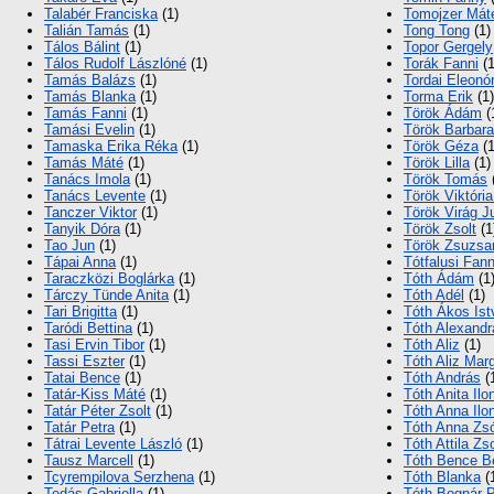
Talabér Franciska
(1)
Tomojzer Mát
Talián Tamás
(1)
Tong Tong
(1)
Tálos Bálint
(1)
Topor Gergely
Tálos Rudolf Lászlóné
(1)
Torák Fanni
(1
Tamás Balázs
(1)
Tordai Eleonó
Tamás Blanka
(1)
Torma Erik
(1)
Tamás Fanni
(1)
Török Ádám
(
Tamási Evelin
(1)
Török Barbara
Tamaska Erika Réka
(1)
Török Géza
(1
Tamás Máté
(1)
Török Lilla
(1)
Tanács Imola
(1)
Török Tomás
Tanács Levente
(1)
Török Viktóri
Tanczer Viktor
(1)
Török Virág Ju
Tanyik Dóra
(1)
Török Zsolt
(1
Tao Jun
(1)
Török Zsuzsa
Tápai Anna
(1)
Tótfalusi Fann
Taraczközi Boglárka
(1)
Tóth Ádám
(1
Tárczy Tünde Anita
(1)
Tóth Adél
(1)
Tari Brigitta
(1)
Tóth Ákos Ist
Taródi Bettina
(1)
Tóth Alexandr
Tasi Ervin Tibor
(1)
Tóth Aliz
(1)
Tassi Eszter
(1)
Tóth Aliz Marg
Tatai Bence
(1)
Tóth András
(
Tatár-Kiss Máté
(1)
Tóth Anita Ilo
Tatár Péter Zsolt
(1)
Tóth Anna Ilo
Tatár Petra
(1)
Tóth Anna Zsó
Tátrai Levente László
(1)
Tóth Attila Zs
Tausz Marcell
(1)
Tóth Bence B
Tcyrempilova Serzhena
(1)
Tóth Blanka
(
Tedás Gabriella
(1)
Tóth-Bognár P