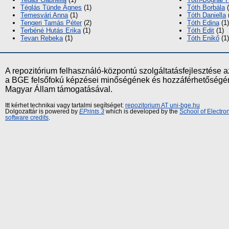
Téglás Tünde Ágnes
(1)
Tóth Borbála
(
Temesvári Anna
(1)
Tóth Daniella
Tengeri Tamás Péter
(2)
Tóth Edina
(1)
Terbéné Hutás Erika
(1)
Tóth Edit
(1)
Tevan Rebeka
(1)
Tóth Enikő
(1)
A repozitórium felhasználó-központú szolgáltatásfejlesztés
a BGE felsőfokú képzései minőségének és hozzáférhetőségének
Magyar Állam támogatásával.
Itt kérhet technikai vagy tartalmi segítséget:
repozitorium AT uni-bge.hu
Dolgozattár is powered by
EPrints 3
which is developed by the
School of Electr
software credits
.