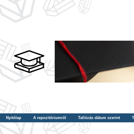
Nyitólap
A repozitóriumról
Tallózás dátum szerint
T
Tallózás szerző szerint
Tallózás nyelv szerint
Tallózás ké