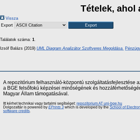
Tételek, ahol
Vissza
Export
Találatok száma:
1
.
Izsóf Balázs
(2019)
UML Diagram Analizátor Szoftveres Megoldása.
Pénzügy
A repozitórium felhasználó-központú szolgáltatásfejlesztés
a BGE felsőfokú képzései minőségének és hozzáférhetőségének
Magyar Állam támogatásával.
Itt kérhet technikai vagy tartalmi segítséget:
repozitorium AT uni-bge.hu
Dolgozattár is powered by
EPrints 3
which is developed by the
School of Electr
software credits
.