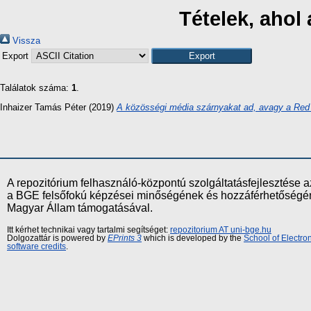
Tételek, ahol
Vissza
Export
Találatok száma:
1
.
Inhaizer Tamás Péter
(2019)
A közösségi média szárnyakat ad, avagy a Red B
A repozitórium felhasználó-központú szolgáltatásfejlesztés
a BGE felsőfokú képzései minőségének és hozzáférhetőségének
Magyar Állam támogatásával.
Itt kérhet technikai vagy tartalmi segítséget:
repozitorium AT uni-bge.hu
Dolgozattár is powered by
EPrints 3
which is developed by the
School of Electr
software credits
.