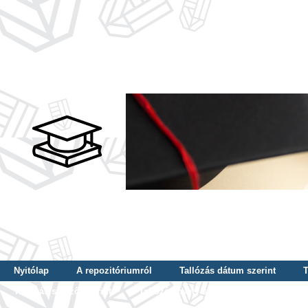
Nyitólap
A repozitóriumról
Tallózás dátum szerint
T
Tallózás szerző szerint
Tallózás nyelv szerint
Tallózás ké