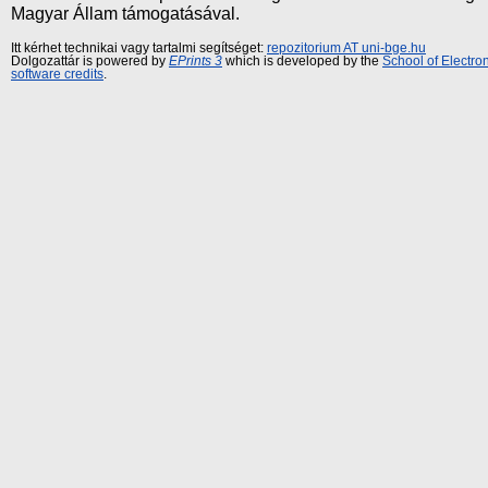
Magyar Állam támogatásával.
Itt kérhet technikai vagy tartalmi segítséget:
repozitorium AT uni-bge.hu
Dolgozattár is powered by
EPrints 3
which is developed by the
School of Electr
software credits
.