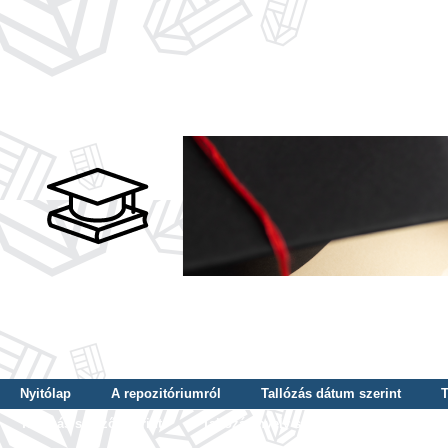
Nyitólap
A repozitóriumról
Tallózás dátum szerint
T
Tallózás szerző szerint
Tallózás nyelv szerint
Tallózás ké