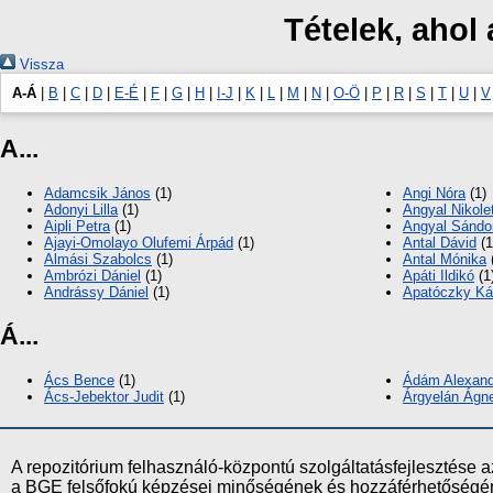
Tételek, ahol
Vissza
A-Á
|
B
|
C
|
D
|
E-É
|
F
|
G
|
H
|
I-J
|
K
|
L
|
M
|
N
|
O-Ö
|
P
|
R
|
S
|
T
|
U
|
V
A...
Adamcsik János
(1)
Angi Nóra
(1)
Adonyi Lilla
(1)
Angyal Nikole
Aipli Petra
(1)
Angyal Sándo
Ajayi-Omolayo Olufemi Árpád
(1)
Antal Dávid
(1
Almási Szabolcs
(1)
Antal Mónika
Ambrózi Dániel
(1)
Apáti Ildikó
(1
Andrássy Dániel
(1)
Apatóczky K
Á...
Ács Bence
(1)
Ádám Alexand
Ács-Jebektor Judit
(1)
Árgyelán Ágn
A repozitórium felhasználó-központú szolgáltatásfejlesztés
a BGE felsőfokú képzései minőségének és hozzáférhetőségének