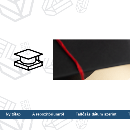
Nyitólap
A repozitóriumról
Tallózás dátum szerint
T
Tallózás szerző szerint
Tallózás nyelv szerint
Tallózás ké