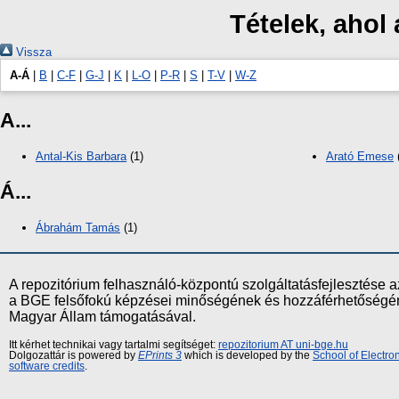
Tételek, ahol
Vissza
A-Á
|
B
|
C-F
|
G-J
|
K
|
L-O
|
P-R
|
S
|
T-V
|
W-Z
A...
Antal-Kis Barbara
(1)
Arató Emese
Á...
Ábrahám Tamás
(1)
A repozitórium felhasználó-központú szolgáltatásfejlesztés
a BGE felsőfokú képzései minőségének és hozzáférhetőségének
Magyar Állam támogatásával.
Itt kérhet technikai vagy tartalmi segítséget:
repozitorium AT uni-bge.hu
Dolgozattár is powered by
EPrints 3
which is developed by the
School of Electr
software credits
.