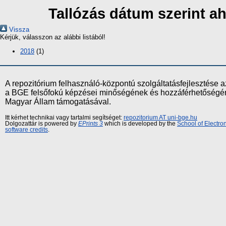
Tallózás dátum szerint a
Vissza
Kérjük, válasszon az alábbi listából!
2018
(1)
A repozitórium felhasználó-központú szolgáltatásfejlesztés
a BGE felsőfokú képzései minőségének és hozzáférhetőségének
Magyar Állam támogatásával.
Itt kérhet technikai vagy tartalmi segítséget:
repozitorium AT uni-bge.hu
Dolgozattár is powered by
EPrints 3
which is developed by the
School of Electr
software credits
.