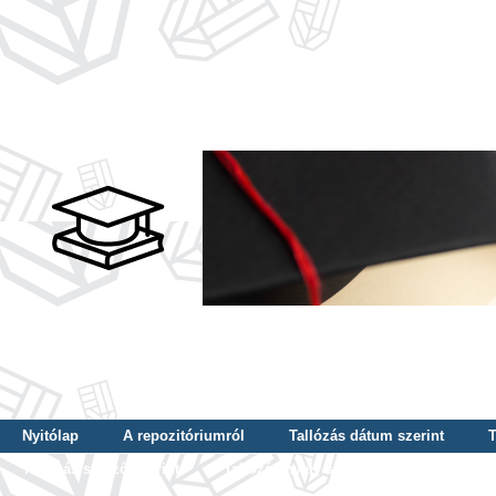
Nyitólap
A repozitóriumról
Tallózás dátum szerint
T
Tallózás szerző szerint
Tallózás nyelv szerint
Tallózás ké