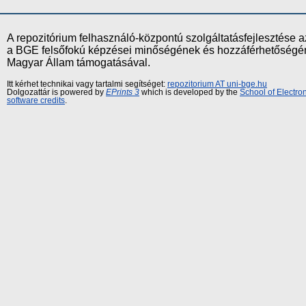
A repozitórium felhasználó-központú szolgáltatásfejlesztés
a BGE felsőfokú képzései minőségének és hozzáférhetőségének
Magyar Állam támogatásával.
Itt kérhet technikai vagy tartalmi segítséget:
repozitorium AT uni-bge.hu
Dolgozattár is powered by
EPrints 3
which is developed by the
School of Electr
software credits
.