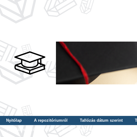
Nyitólap
A repozitóriumról
Tallózás dátum szerint
T
Tallózás szerző szerint
Tallózás nyelv szerint
Tallózás ké