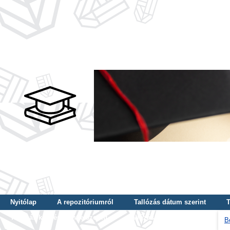
Nyitólap
A repozitóriumról
Tallózás dátum szerint
T
Tallózás képzés szintje szerint
Tallózás kulcsszó szerint
B