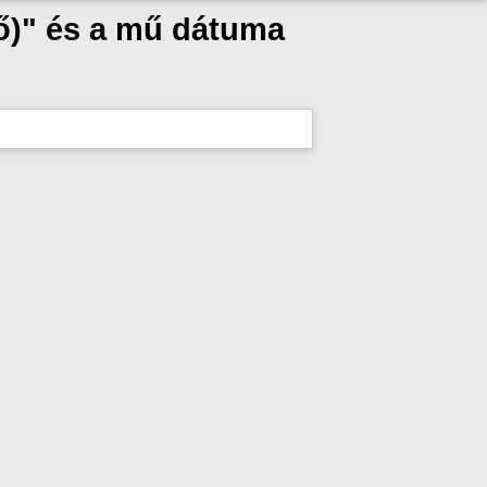
ző)" és a mű dátuma