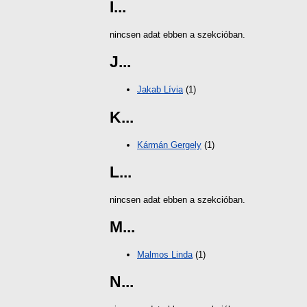
I...
nincsen adat ebben a szekcióban.
J...
Jakab Lívia
(1)
K...
Kármán Gergely
(1)
L...
nincsen adat ebben a szekcióban.
M...
Malmos Linda
(1)
N...