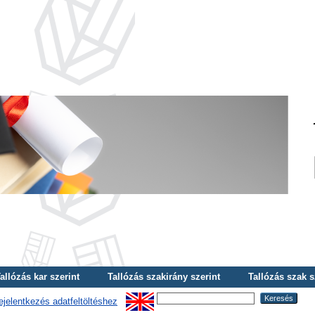
allózás kar szerint
Tallózás szakirány szerint
Tallózás szak s
ejelentkezés adatfeltöltéshez