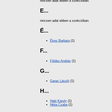
nincsen adat ebben a szekcióban.
E...
nincsen adat ebben a szekcióban.
É...
Ékes Barbara
(1)
F...
Földes András
(1)
G...
Garas László
(1)
H...
Habi Károly
(1)
Héjja Csaba
(1)