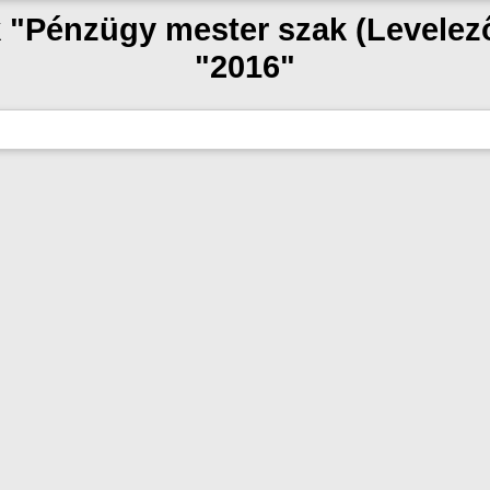
k "Pénzügy mester szak (Levele
"2016"