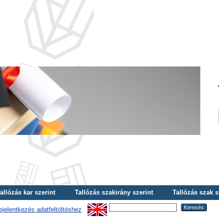
allózás kar szerint
Tallózás szakirány szerint
Tallózás szak s
ejelentkezés adatfeltöltéshez