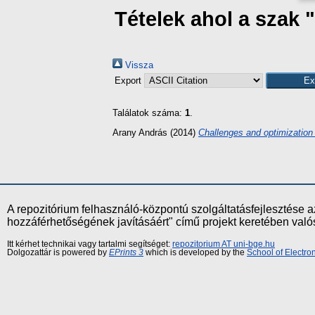
Tételek ahol a szak
Vissza
Export
Találatok száma:
1
.
Arany András
(2014)
Challenges and optimization
A repozitórium felhasználó-központú szolgáltatásfejlesztés
hozzáférhetőségének javításáért" című projekt keretében val
Itt kérhet technikai vagy tartalmi segítséget:
repozitorium AT uni-bge.hu
Dolgozattár is powered by
EPrints 3
which is developed by the
School of Electr