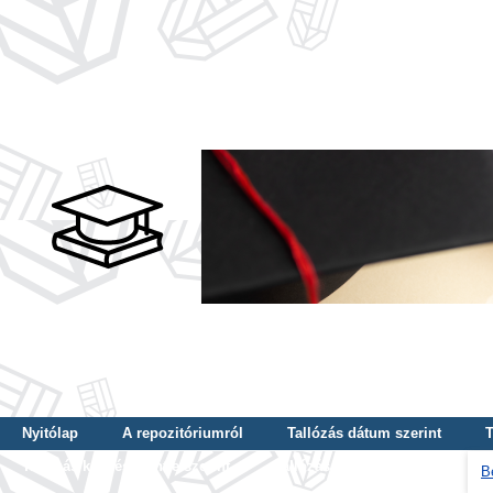
Nyitólap
A repozitóriumról
Tallózás dátum szerint
T
Tallózás képzés szintje szerint
Tallózás kulcsszó szerint
B