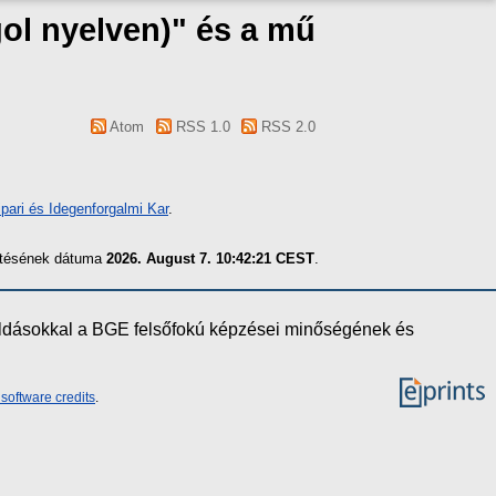
ol nyelven)" és a mű
Atom
RSS 1.0
RSS 2.0
pari és Idegenforgalmi Kar
.
zítésének dátuma
2026. August 7. 10:42:21 CEST
.
oldásokkal a BGE felsőfokú képzései minőségének és
software credits
.